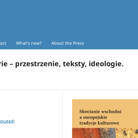
act
What's new?
About the Press
e – przestrzenie, teksty, ideologie.
ticated)