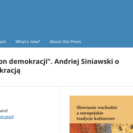
act
What's new?
About the Press
on demokracji”. Andriej Siniawski o
kracją
land
ticated)