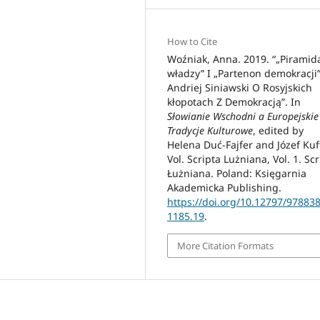
How to Cite
Woźniak, Anna. 2019. “„Piramid
władzy” I „Partenon demokracji”
Andriej Siniawski O Rosyjskich
kłopotach Z Demokracją”. In
Słowianie Wschodni a Europejskie
Tradycje Kulturowe
, edited by
Helena Duć-Fajfer and Józef Kuff
Vol. Scripta Lużniana, Vol. 1. Scr
Łużniana. Poland: Księgarnia
Akademicka Publishing.
https://doi.org/10.12797/97883
1185.19
.
More Citation Formats