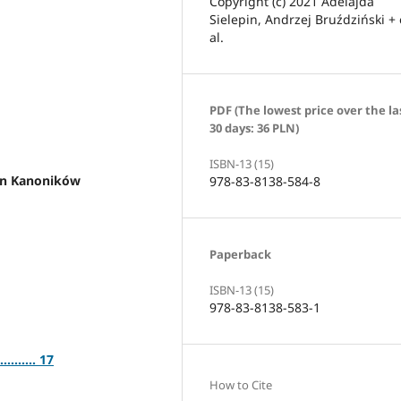
Copyright (c) 2021 Adelajda
Sielepin, Andrzej Bruździński + 
al.
PDF (The lowest price over the la
30 days: 36 PLN)
ISBN-13 (15)
kon Kanoników
978-83-8138-584-8
Paperback
ISBN-13 (15)
978-83-8138-583-1
....... 17
How to Cite