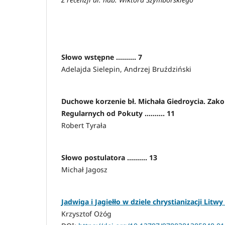
Słowo wstępne .......... 7
Adelajda Sielepin, Andrzej Bruździński
Duchowe korzenie bł. Michała Giedroycia. Za
Regularnych od Pokuty .......... 11
Robert Tyrała
Słowo postulatora .......... 13
Michał Jagosz
Jadwiga i Jagiełło w dziele chrystianizacji Litwy ...
Krzysztof Ożóg