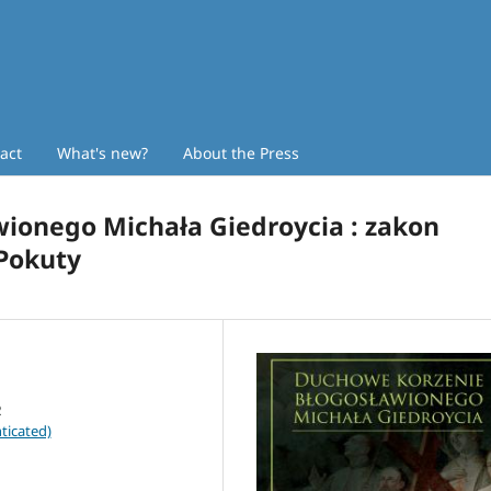
act
What's new?
About the Press
ionego Michała Giedroycia : zakon
Pokuty
ticated)