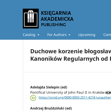
Catalog
For Authors
Upcoming
Cont
Duchowe korzenie błogosław
Kanoników Regularnych od 
Adelajda Sielepin (ed)
Pontifical University of John Paul II in Kraków
https://orcid.org/0000-0003-2511-4218 (unauthen
Andrzej Bruździński (ed)