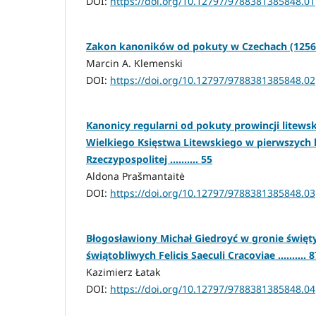
DOI:
https://doi.org/10.12797/9788381385848.01
Zakon kanoników od pokuty w Czechach (1256-178
Marcin A. Klemenski
DOI:
https://doi.org/10.12797/9788381385848.02
Kanonicy regularni od pokuty prowincji litewsk
Wielkiego Księstwa Litewskiego w pierwszych 
Rzeczypospolitej .......... 55
Aldona Prašmantaitė
DOI:
https://doi.org/10.12797/9788381385848.03
Błogosławiony Michał Giedroyć w gronie święty
świątobliwych Felicis Saeculi Cracoviae .......... 8
Kazimierz Łatak
DOI:
https://doi.org/10.12797/9788381385848.04