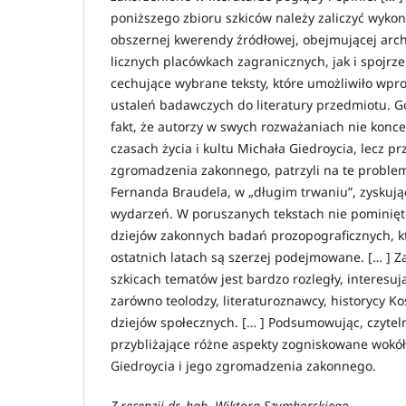
poniższego zbioru szkiców należy zaliczyć wyko
obszernej kwerendy źródłowej, obejmującej arc
licznych placówkach zagranicznych, jak i spojrz
cechujące wybrane teksty, które umożliwiło wp
ustaleń badawczych do literatury przedmiotu. 
fakt, że autorzy w swych rozważaniach nie konce
czasach życia i kultu Michała Giedroycia, lecz prz
zgromadzenia zakonnego, patrzyli na te problem
Fernanda Braudela, w „długim trwaniu”, zyskując
wydarzeń. W poruszanych tekstach nie pominięto
dziejów zakonnych badań prozopograficznych, k
ostatnich latach są szerzej podejmowane. [… ] 
szkicach tematów jest bardzo rozległy, interesu
zarówno teolodzy, literaturoznawcy, historycy Ko
dziejów społecznych. [… ] Podsumowując, czytel
przybliżające różne aspekty zogniskowane wokół 
Giedroycia i jego zgromadzenia zakonnego.
Z recenzji dr. hab. Wiktora Szymborskiego