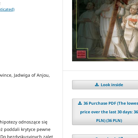
ticated)
vince, Jadwiga of Anjou,
Look inside
36 Purchase PDF (The lowe
price over the last 30 days: 36
PLN) (36 PLN)
 hipotezy odnoszące się
eż poddali krytyce pewne
] Do bezdyskusyjnych zalet