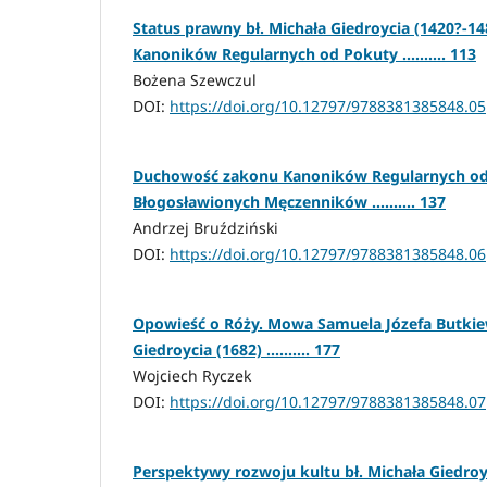
Status prawny bł. Michała Giedroycia (1420?-1
Kanoników Regularnych od Pokuty .......... 113
Bożena Szewczul
DOI:
https://doi.org/10.12797/9788381385848.05
Duchowość zakonu Kanoników Regularnych o
Błogosławionych Męczenników .......... 137
Andrzej Bruździński
DOI:
https://doi.org/10.12797/9788381385848.06
Opowieść o Róży. Mowa Samuela Józefa Butkiewi
Giedroycia (1682) .......... 177
Wojciech Ryczek
DOI:
https://doi.org/10.12797/9788381385848.07
Perspektywy rozwoju kultu bł. Michała Giedroycia 