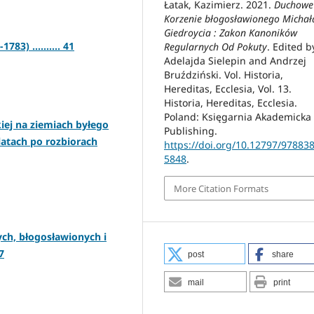
Łatak, Kazimierz. 2021.
Duchowe
Korzenie błogosławionego Michał
Giedroycia : Zakon Kanoników
3) .......... 41
Regularnych Od Pokuty
. Edited b
Adelajda Sielepin and Andrzej
Bruździński. Vol. Historia,
Hereditas, Ecclesia, Vol. 13.
Historia, Hereditas, Ecclesia.
Poland: Księgarnia Akademicka
iej na ziemiach byłego
Publishing.
latach po rozbiorach
https://doi.org/10.12797/97883
5848
.
More Citation Formats
ch, błogosławionych i
7
post
share
mail
print