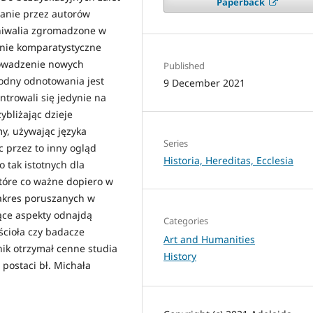
Paperback
nanie przez autorów
hiwalia zgromadzone w
enie komparatystyczne
rowadzenie nowych
Published
Godny odnotowania jest
9 December 2021
ntrowali się jedynie na
ybliżając dzieje
y, używając języka
Series
 przez to inny ogląd
Historia, Hereditas, Ecclesia
 tak istotnych dla
tóre co ważne dopiero w
Zakres poruszanych w
jące aspekty odnajdą
Categories
ścioła czy badacze
Art and Humanities
nik otrzymał cenne studia
History
postaci bł. Michała