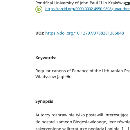
Pontifical University of John Paul II in Kraków
https://orcid.org/0000-0002-4950-9698 (unauthen
DOI:
https://doi.org/10.12797/9788381385848
Keywords:
Regular canons of Penance of the Lithuanian Pro
Władysław Jagiełło
Synopsis
Autorzy rozpraw nie tylko postawili interesujące
do postaci samego Błogosławionego, lecz równi
zakorzenione w literaturze poglądy i opinie. [… 