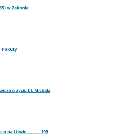
485) w Zakonie
d Pokuty
cza o życiu bł. Michała
na Litwie .......... 199