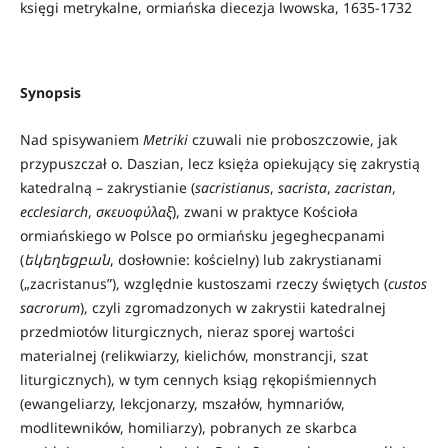
księgi metrykalne, ormiańska diecezja lwowska, 1635-1732
Synopsis
Nad spisywaniem
Metriki
czuwali nie proboszczowie, jak
przypuszczał o. Daszian, lecz księża opiekujący się zakrystią
katedralną – zakrystianie (
sacristianus
,
sacrista
,
zacristan
,
ecclesiarch
,
σκευοφύλαξ
), zwani w praktyce Kościoła
ormiańskiego w Polsce po ormiańsku jegeghecpanami
(
եկեղեցբան
, dosłownie: kościelny) lub zakrystianami
(„zacristanus”), względnie kustoszami rzeczy świętych (
custos
sacrorum
), czyli zgromadzonych w zakrystii katedralnej
przedmiotów liturgicznych, nieraz sporej wartości
materialnej (relikwiarzy, kielichów, monstrancji, szat
liturgicznych), w tym cennych ksiąg rękopiśmiennych
(ewangeliarzy, lekcjonarzy, mszałów, hymnariów,
modlitewników, homiliarzy), pobranych ze skarbca