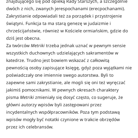
znajdującego się pod opieką Rady Starszych, a szczególnie
dwóch z nich, zwanych jerespochanami (erecpochanami).
Zakrystianie odpowiadali też za porządek i przystrojenie
świątyni. Funkcja ta ma starą genezę w judaizmie i
chrześcijaństwie, również w Kościele ormiańskim, gdzie do
dziś jest obecna.
Za twórców
Metriki
trzeba jednak uznać w pewnym sensie
wszystkich duchownych udzielających sakramentów w
katedrze. Trudno jest bowiem wskazać z całkowitą
pewnością osoby zapisujące księgę, gdyż poza wyjątkami nie
poświadczały one imiennie swego autorstwa. Byli to
zapewne sami zakrystianie, ale mogli się oni też wyręczać
jakimiś pomocnikami. W pewnych okresach charaktery
pisma
Metriki
zmieniały się dosyć często, co sugeruje, że
główni autorzy wpisów byli zastępowani przez
incydentalnych współpracowników. Poza tym podstawą
wpisów mogły być notatki czynione w trakcie obrzędów
przez ich celebransów.