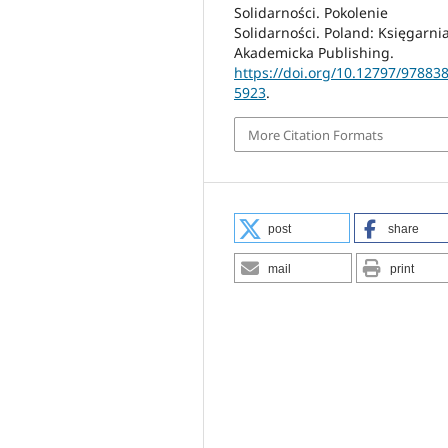
Solidarności. Pokolenie
Solidarności. Poland: Księgarni
Akademicka Publishing.
https://doi.org/10.12797/97883
5923
.
More Citation Formats
post
share
mail
print