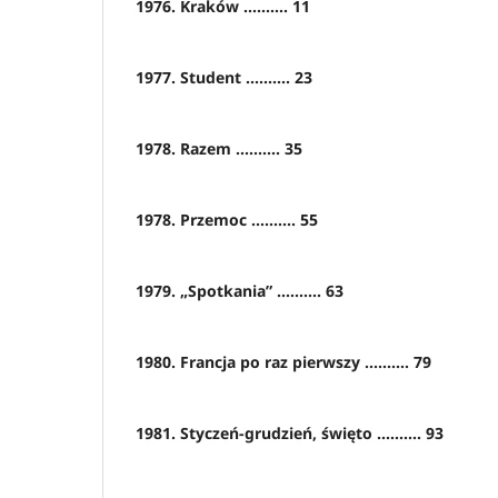
1976. Kraków .......... 11
1977. Student .......... 23
1978. Razem .......... 35
1978. Przemoc .......... 55
1979. „Spotkania” .......... 63
1980. Francja po raz pierwszy .......... 79
1981. Styczeń-grudzień, święto .......... 93