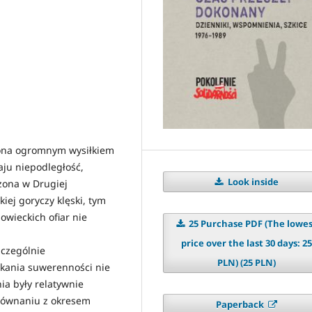
czona ogromnym wysiłkiem
aju niepodległość,
Look inside
zona w Drugiej
kiej goryczy klęski, tym
sowieckich ofiar nie
25 Purchase PDF (The lowe
price over the last 30 days: 25
zczególnie
PLN) (25 PLN)
skania suwerenności nie
nia były relatywnie
orównaniu z okresem
Paperback