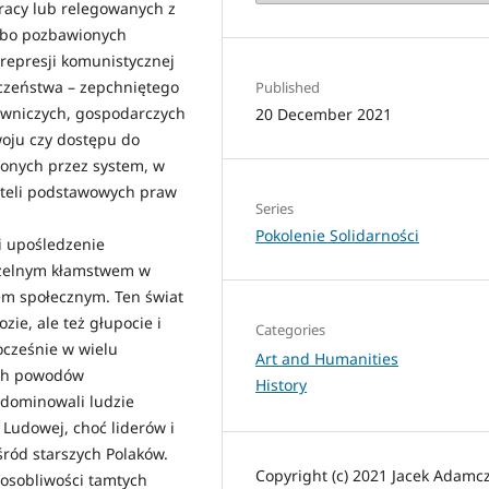
pracy lub relegowanych z
albo pozbawionych
 represji komunistycznej
eczeństwa – zepchniętego
Published
wniczych, gospodarczych
20 December 2021
woju czy dostępu do
zonych przez system, w
ateli podstawowych praw
Series
Pokolenie Solidarności
i upośledzenie
zczelnym kłamstwem w
rem społecznym. Ten świat
zie, ale też głupocie i
Categories
nocześnie w wielu
Art and Humanities
ych powodów
History
 dominowali ludzie
 Ludowej, choć liderów i
ród starszych Polaków.
Copyright (c) 2021 Jacek Adamc
 osobliwości tamtych