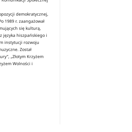
 opozycji demokratycznej,
Po 1989 r. zaangażował
mujących się kulturą,
z języka hiszpańskiego i
m instytucji rozwoju
muzyczne. Został
ury”, „Złotym Krzyżem
zyżem Wolności i