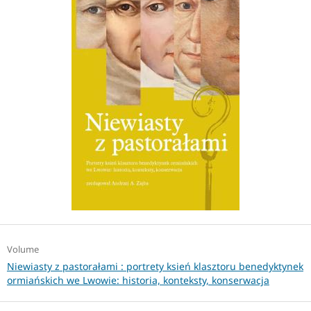
Volume
Niewiasty z pastorałami : portrety ksień klasztoru benedyktynek
ormiańskich we Lwowie: historia, konteksty, konserwacja