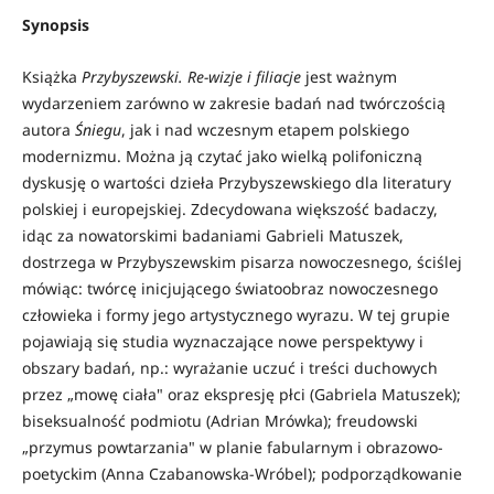
Synopsis
Książka
Przybyszewski. Re-wizje i filiacje
jest ważnym
wydarzeniem zarówno w zakresie badań nad twórczością
autora
Śniegu
, jak i nad wczesnym etapem polskiego
modernizmu. Można ją czytać jako wielką polifoniczną
dyskusję o wartości dzieła Przybyszewskiego dla literatury
polskiej i europejskiej. Zdecydowana większość badaczy,
idąc za nowatorskimi badaniami Gabrieli Matuszek,
dostrzega w Przybyszewskim pisarza nowoczesnego, ściślej
mówiąc: twórcę inicjującego światoobraz nowoczesnego
człowieka i formy jego artystycznego wyrazu. W tej grupie
pojawiają się studia wyznaczające nowe perspektywy i
obszary badań, np.: wyrażanie uczuć i treści duchowych
przez „mowę ciała" oraz ekspresję płci (Gabriela Matuszek);
biseksualność podmiotu (Adrian Mrówka); freudowski
„przymus powtarzania" w planie fabularnym i obrazowo-
poetyckim (Anna Czabanowska-Wróbel); podporządkowanie