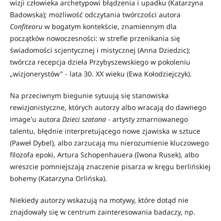
wizji człowieka archetypowi błądzenia i upadku (Katarzyna
Badowska); możliwość odczytania twórczości autora
Confiteoru
w bogatym kontekście, znamiennym dla
początków nowoczesności: w strefie przenikania się
świadomości scjentycznej i mistycznej (Anna Dziedzic);
twórcza recepcja dzieła Przybyszewskiego w pokoleniu
„wizjonerystów" - lata 30. XX wieku (Ewa Kołodziejczyk).
Na przeciwnym biegunie sytuują się stanowiska
rewizjonistyczne, których autorzy albo wracają do dawnego
image'u autora
Dzieci szatana
- artysty zmarnowanego
talentu, błędnie interpretującego nowe zjawiska w sztuce
(Paweł Dybel), albo zarzucają mu nierozumienie kluczowego
filozofa epoki, Artura Schopenhauera (Iwona Rusek), albo
wreszcie pomniejszają znaczenie pisarza w kręgu berlińskiej
bohemy (Katarzyna Orlińska).
Niekiedy autorzy wskazują na motywy, które dotąd nie
znajdowały się w centrum zainteresowania badaczy, np.