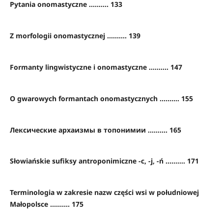
Pytania onomastyczne .......... 133
Z morfologii onomastycznej .......... 139
Formanty lingwistyczne i onomastyczne .......... 147
O gwarowych formantach onomastycznych .......... 155
Лексические архаизмы в топонимии .......... 165
Słowiańskie sufiksy antroponimiczne -c, -j, -ń .......... 171
Terminologia w zakresie nazw części wsi w południowej
Małopolsce .......... 175