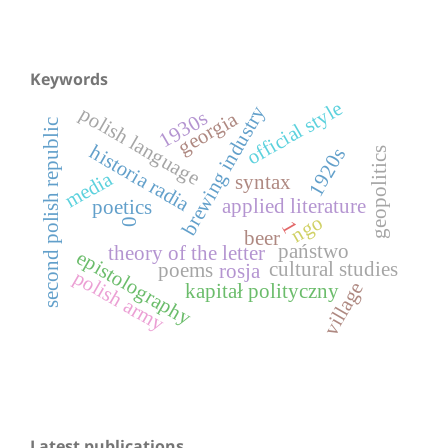
Keywords
official style
brewing industry
polish language
1930s
georgia
second polish republic
historia radia
1920s
geopolitics
media
syntax
applied literature
poetics
ngo
0
1
beer
państwo
theory of the letter
epistolography
cultural studies
poems
rosja
polish army
village
kapitał polityczny
Latest publications