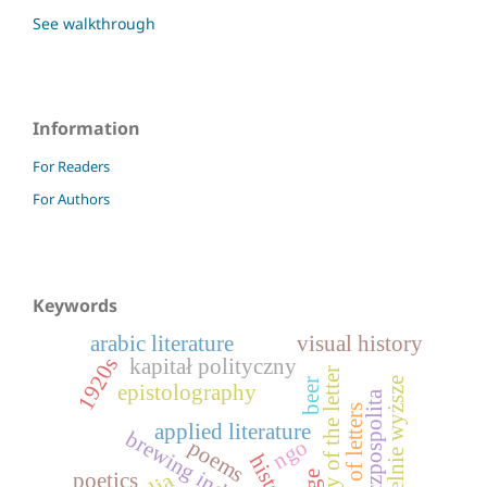
See walkthrough
Information
For Readers
For Authors
Keywords
arabic literature
visual history
1920s
kapitał polityczny
theory of the letter
uczelnie wyższe
beer
epistolography
ii rzeczpospolita
analysis of letters
applied literature
brewing industry
ngo
poems
poetics