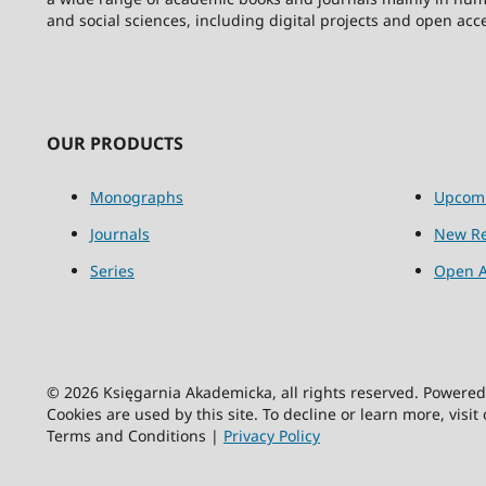
and social sciences, including digital projects and open acc
OUR PRODUCTS
Monographs
Upcom
Journals
New Re
Series
Open A
© 2026 Księgarnia Akademicka, all rights reserved. Powere
Cookies are used by this site. To decline or learn more, visit
Terms and Conditions |
Privacy Policy