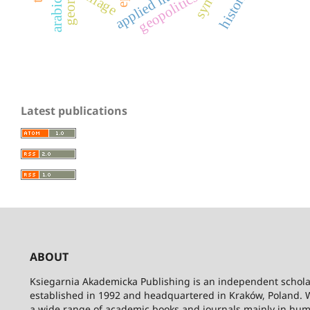
applied literature
syntax
georgia
village
geopolitics
Latest publications
ABOUT
Ksiegarnia Akademicka Publishing is an independent schola
established in 1992 and headquartered in Kraków, Poland. 
a wide range of academic books and journals mainly in hum