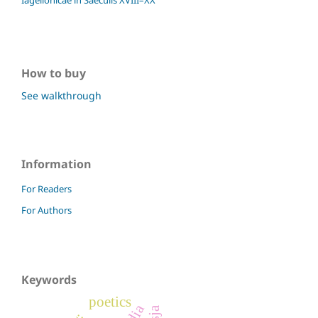
Iagellonicae in Saeculis XVIII–XX
How to buy
See walkthrough
Information
For Readers
For Authors
Keywords
poetics