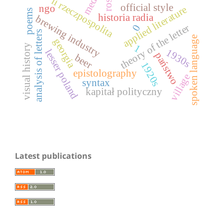
media
rosja
ii rzeczpospolita
official style
ngo
applied literature
poems
historia radia
brewing industry
theory of the letter
0
analysis of letters
spoken language
georgia
1
visual history
1930s
lesser poland
państwo
beer
1920s
epistolography
village
syntax
kapitał polityczny
Latest publications