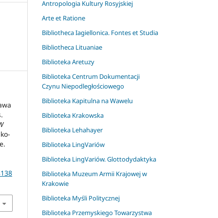
Antropologia Kultury Rosyjskiej
Arte et Ratione
Bibliotheca Iagiellonica. Fontes et Studia
Bibliotheca Lituaniae
Biblioteka Aretuzy
Biblioteka Centrum Dokumentacji
Czynu Niepodległościowego
Biblioteka Kapitulna na Wawelu
ława
.
Biblioteka Krakowska
 W
Biblioteka Lehahayer
sko-
e.
Biblioteka LingVariów
Biblioteka LingVariów. Glottodydaktyka
8138
Biblioteka Muzeum Armii Krajowej w
Krakowie
Biblioteka Myśli Politycznej
Biblioteka Przemyskiego Towarzystwa