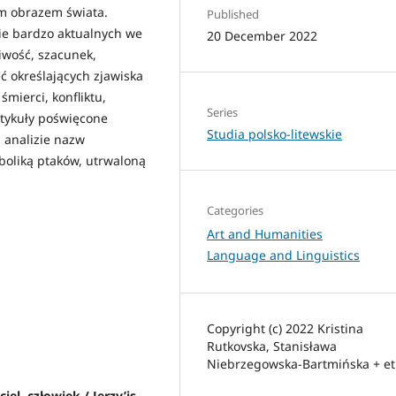
ym obrazem świata.
Published
zie bardzo aktualnych we
20 December 2022
liwość, szacunek,
ć określających zjawiska
śmierci, konfliktu,
Series
artykuły poświęcone
Studia polsko-litewskie
 analizie nazw
boliką ptaków, utrwaloną
Categories
Art and Humanities
Language and Linguistics
Copyright (c) 2022 Kristina
Rutkovska, Stanisława
Niebrzegowska-Bartmińska + et 
el, człowiek / Jerzy’is