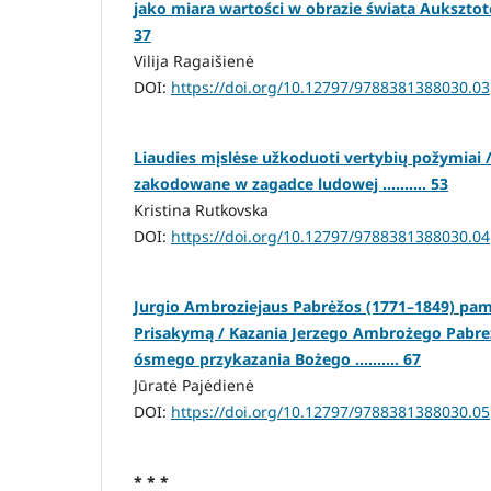
jako miara wartości w obrazie świata Auksztotów
37
Vilija Ragaišienė
DOI:
https://doi.org/10.12797/9788381388030.03
Liaudies mįslėse užkoduoti vertybių požymiai 
zakodowane w zagadce ludowej .......... 53
Kristina Rutkovska
DOI:
https://doi.org/10.12797/9788381388030.04
Jurgio Ambroziejaus Pabrėžos (1771–1849) pamo
Prisakymą / Kazania Jerzego Ambrożego Pabre
ósmego przykazania Bożego .......... 67
Jūratė Pajėdienė
DOI:
https://doi.org/10.12797/9788381388030.05
* * *