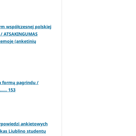
 współczesnej polskiej
) / ATSAKINGUMAS
stemoje (anketinių
 formų pagrindu /
.... 153
ypowiedzi ankietowych
kas Liublino studentų