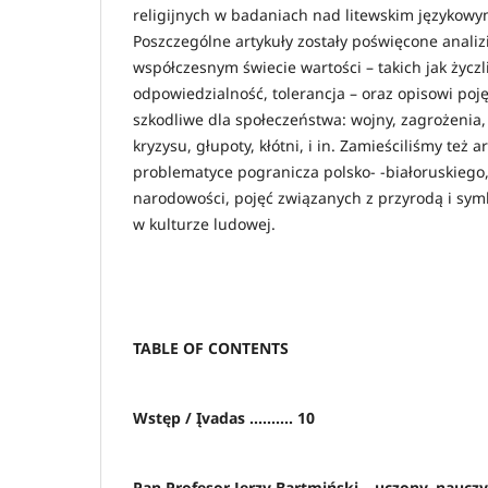
religijnych w badaniach nad litewskim językow
Poszczególne artykuły zostały poświęcone anali
współczesnym świecie wartości – takich jak życz
odpowiedzialność, tolerancja – oraz opisowi poję
szkodliwe dla społeczeństwa: wojny, zagrożenia, 
kryzysu, głupoty, kłótni, i in. Zamieściliśmy też 
problematyce pogranicza polsko- -białoruskiego,
narodowości, pojęć związanych z przyrodą i sym
w kulturze ludowej.
TABLE OF CONTENTS
Wstęp / Įvadas .......... 10
Pan Profesor Jerzy Bartmiński – uczony, nauczyci