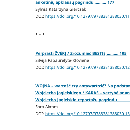
anketinių apklausų pagrindu .......... 177
Sylwia Katarzyna Gierczak
DOI:
https://doi.org/10.12797/9788381388030.11
* * *
Perprasti ŽVĖRĮ / Zrozumieć BESTIĘ .......... 195
Silvija Papaurėlytė-Klovienė
DOI:
https://doi.org/10.12797/9788381388030.12
WOJNA – wartość czy antywartość? Na podsta
Wojciecha Jagielskiego / KARAS – vertybė ar an
Wojciecho Jagielskio reportažų pagrindu .........
Sara Akram
DOI:
https://doi.org/10.12797/9788381388030.13