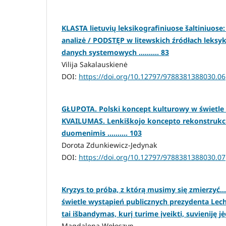
KLASTA lietuvių leksikografiniuose šaltiniuos
analizė / PODSTĘP w litewskich źródłach leksyk
danych systemowych .......... 83
Vilija Sakalauskienė
DOI:
https://doi.org/10.12797/9788381388030.06
GŁUPOTA. Polski koncept kulturowy w świetle
KVAILUMAS. Lenkiškojo koncepto rekonstrukcij
duomenimis .......... 103
Dorota Zdunkiewicz-Jedynak
DOI:
https://doi.org/10.12797/9788381388030.07
Kryzys to próba, z którą musimy się zmierzy
świetle wystąpień publicznych prezydenta Lech
tai išbandymas, kurį turime įveikti, suvieniję jėgas
Magdalena Wołoszyn