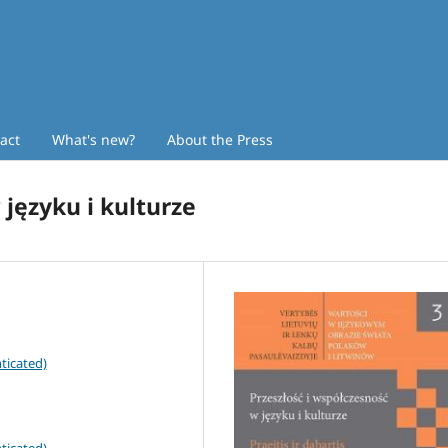
act
What's new?
About the Press
 języku i kulturze
ticated)