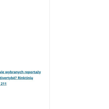
wie wybranych reportaży
tivertybė? Rinktinių
. 211