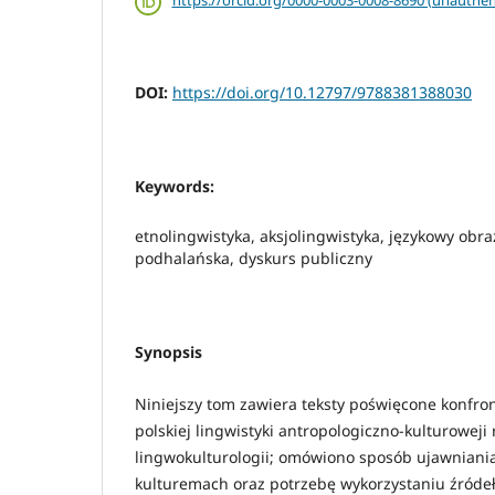
https://orcid.org/0000-0003-0008-8690 (unauthen
DOI:
https://doi.org/10.12797/9788381388030
Keywords:
etnolingwistyka, aksjolingwistyka, językowy obr
podhalańska, dyskurs publiczny
Synopsis
Niniejszy tom zawiera teksty poświęcone konfron
polskiej lingwistyki antropologiczno-kulturoweji 
lingwokulturologii; omówiono sposób ujawniani
kulturemach oraz potrzebę wykorzystaniu źróde