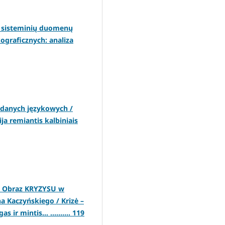
e: sisteminių duomenų
ograficznych: analiza
 danych językowych /
a remiantis kalbiniais
ć… Obraz KRYZYSU w
a Kaczyńskiego / Krizė –
 ir mintis... .......... 119