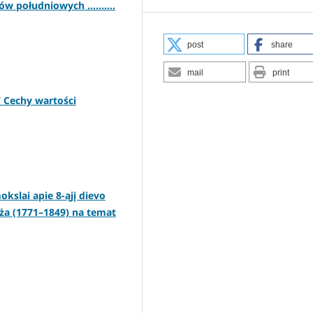
 południowych ..........
post
share
mail
print
/ Cechy wartości
kslai apie 8-ąjį dievo
ża (1771–1849) na temat