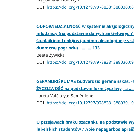
DOI:
https://doi.org/10.12797/9788381388030.08
ODPOWIEDZIALNOŚĆ w systemie aksjologicznym
młodzieży (na podstawie danych ankietowych
šiuolaikinio Lenkijos jaunimo aksiologinėje si
duomenų pagrindu) .......... 133
Beata Żywicka
DOI:
https://doi.org/10.12797/9788381388030.09
GERANORIŠKUMAS būdvardžio geranoriškas, -a
ŻYCZLIWOŚĆ na podstawie form życzliwy, -a ......
Loreta Vaičiulytė-Semėnienė
DOI:
https://doi.org/10.12797/9788381388030.10
O przejawach braku szacunku na podstawie w
lubelskich studentów / Apie nepagarbos apraiš