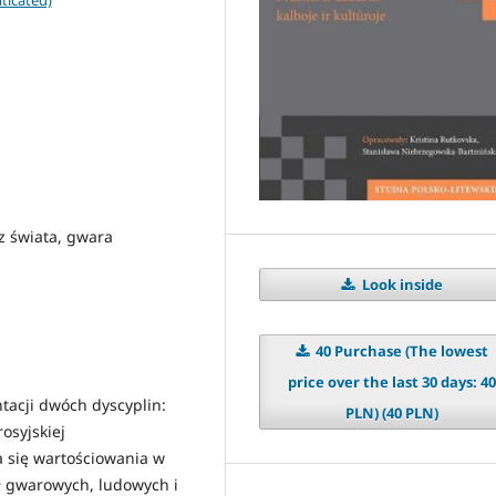
ticated)
az świata, gwara
Look inside
40 Purchase (The lowest
price over the last 30 days: 40
tacji dwóch dyscyplin:
PLN) (40 PLN)
rosyjskiej
a się wartościowania w
ł gwarowych, ludowych i