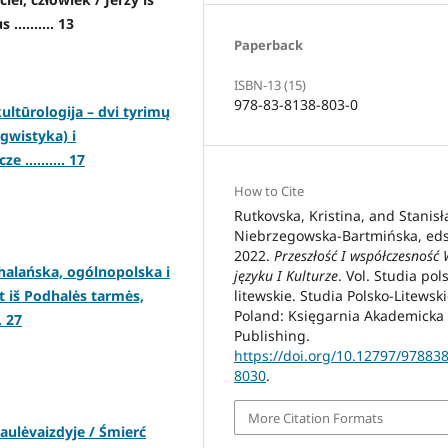
........ 13
Paperback
ISBN-13 (15)
978-83-8138-803-0
kultūrologija – dvi tyrimų
gwistyka) i
.......... 17
How to Cite
Rutkovska, Kristina, and Stanis
Niebrzegowska-Bartmińska, eds
2022.
Przeszłość I współczesność
alańska, ogólnopolska i
języku I Kulturze
. Vol. Studia pol
litewskie. Studia Polsko-Litewski
t iš Podhalės tarmės,
Poland: Księgarnia Akademicka
. 27
Publishing.
https://doi.org/10.12797/97883
8030
.
More Citation Formats
saulėvaizdyje / Śmierć