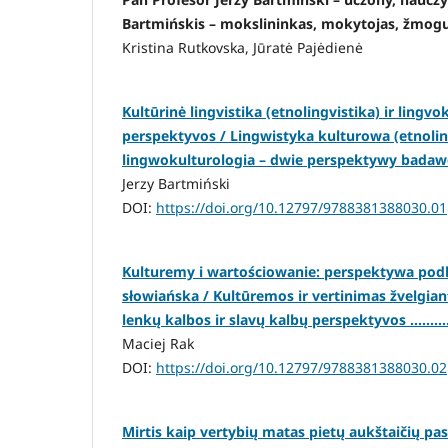
Bartmińskis – mokslininkas, mokytojas, žmogus ..
Kristina Rutkovska, Jūratė Pajėdienė
Kultūrinė lingvistika (etnolingvistika) ir lingvo
perspektyvos / Lingwistyka kulturowa (etnolin
lingwokulturologia – dwie perspektywy badawcze 
Jerzy Bartmiński
DOI:
https://doi.org/10.12797/9788381388030.01
Kulturemy i wartościowanie: perspektywa podh
słowiańska / Kultūremos ir vertinimas žvelgian
lenkų kalbos ir slavų kalbų perspektyvos .........
Maciej Rak
DOI:
https://doi.org/10.12797/9788381388030.02
Mirtis kaip vertybių matas pietų aukštaičių pa