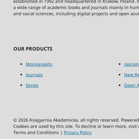
established in 1992 and headquartered in Kraków, Poland. 
a wide range of academic books and journals mainly in hum
and social sciences, including digital projects and open acc
OUR PRODUCTS
Monographs
Upcom
Journals
New Re
Series
Open A
© 2026 Księgarnia Akademicka, all rights reserved. Powere
Cookies are used by this site. To decline or learn more, visit
Terms and Conditions |
Privacy Policy