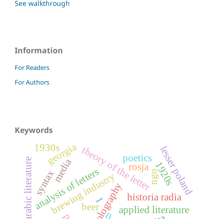
See walkthrough
Information
For Readers
For Authors
Keywords
georgia
1930s
lesser poland
theory of the letter
poetics
arabic literature
media
1920s
rosja
analysis of letters
syntax
ngo
brewing industry
epistolography
historia radia
1
beer
applied literature
0