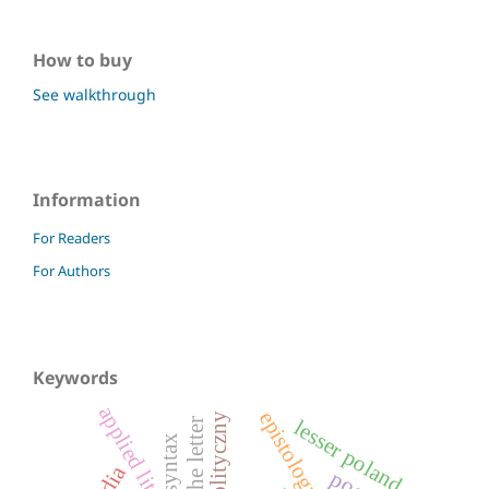
How to buy
See walkthrough
Information
For Readers
For Authors
Keywords
applied literature
epistolography
lesser poland
syntax