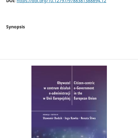
DOI:
https://doi.org/10.12797/9788381388894.12
Synopsis