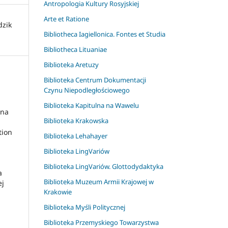
Antropologia Kultury Rosyjskiej
Arte et Ratione
dzik
Bibliotheca Iagiellonica. Fontes et Studia
Bibliotheca Lituaniae
Biblioteka Aretuzy
Biblioteka Centrum Dokumentacji
Czynu Niepodległościowego
Biblioteka Kapitulna na Wawelu
ena
Biblioteka Krakowska
tion
Biblioteka Lehahayer
Biblioteka LingVariów
Biblioteka LingVariów. Glottodydaktyka
a
Biblioteka Muzeum Armii Krajowej w
ej
Krakowie
Biblioteka Myśli Politycznej
Biblioteka Przemyskiego Towarzystwa