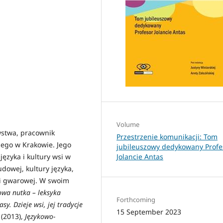
Volume
wstwa, pracownik
Przestrzenie komunikacji: Tom
iego w Krakowie. Jego
jubileuszowy dedykowany Profe
Jolancie Antas
ęzyka i kultury wsi w
udowej, kultury języka,
fii gwarowej. W swoim
wa nutka – leksyka
Forthcoming
sy. Dzieje wsi, jej tradycje
15 September 2023
(2013),
Językowo-