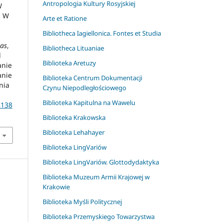
Antropologia Kultury Rosyjskiej
W
j W
Arte et Ratione
Bibliotheca Iagiellonica. Fontes et Studia
tas
,
Bibliotheca Lituaniae
d
Biblioteka Aretuzy
anie
anie
Biblioteka Centrum Dokumentacji
nia
Czynu Niepodległościowego
Biblioteka Kapitulna na Wawelu
8138
Biblioteka Krakowska
Biblioteka Lehahayer
Biblioteka LingVariów
Biblioteka LingVariów. Glottodydaktyka
Biblioteka Muzeum Armii Krajowej w
Krakowie
Biblioteka Myśli Politycznej
Biblioteka Przemyskiego Towarzystwa