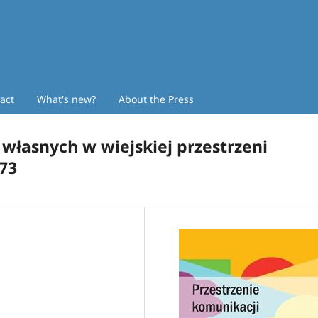
act
What's new?
About the Press
 własnych w wiejskiej przestrzeni
173