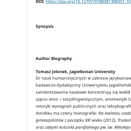
DOI:
https://doi.org/10.12797/9788381388351.10
Synopsis
Author Biography
Tomasz Jelonek,
Jagiellonian University
Dr nauk humanistycznych w zakresie językozna
badawczo-dydaktyczny Uniwersytetu Jagiellońsk
zainteresowania naukowe koncentrują się wokół j
ujęciu etno- i socjolingwistycznym, onomastyki l
retoryki wystąpień publicznych oraz leksykogra
dorobku ma cztery monografie:
Na melanżu czado
gimnazjalistów z początku XXI wieku
(2012),
Truskola
oraz zabytki kościoła parafialnego pw. św. Mikołaja