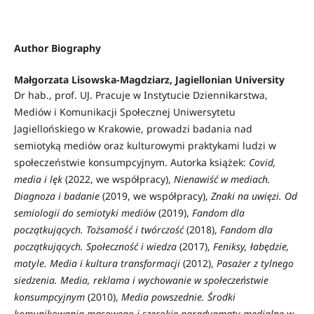
Author Biography
Małgorzata Lisowska-Magdziarz,
Jagiellonian University
Dr hab., prof. UJ. Pracuje w Instytucie Dziennikarstwa,
Mediów i Komunikacji Społecznej Uniwersytetu
Jagiellońskiego w Krakowie, prowadzi badania nad
semiotyką mediów oraz kulturowymi praktykami ludzi w
społeczeństwie konsumpcyjnym. Autorka książek:
Covid,
media i lęk
(2022, we współpracy),
Nienawiść w mediach.
Diagnoza i badanie
(2019, we współpracy),
Znaki na uwięzi. Od
semiologii do semiotyki mediów
(2019),
Fandom dla
początkujących. Tożsamość i twórczość
(2018),
Fandom dla
początkujących. Społeczność i wiedza
(2017),
Feniksy, łabędzie,
motyle. Media i kultura transformacji
(2012),
Pasażer z tylnego
siedzenia. Media, reklama i wychowanie w społeczeństwie
konsumpcyjnym
(2010),
Media powszednie. Środki
komunikowania masowego i szerokie paradygmaty medialne w