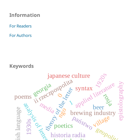
Information
For Readers
For Authors
Keywords
1920s
japanese culture
ii rzeczpospolita
applied literature
epistolography
georgia
syntax
theory of the letter
0
rosja
poems
1
media
analysis of letters
beer
ngo
polish language
brewing industry
village
państwo
1930s
poetics
geopolitics
historia radia