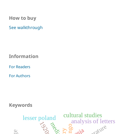
How to buy
See walkthrough
Information
For Readers
For Authors
Keywords
cultural studies
lesser poland
analysis of letters
1920s
media
ngo
rosja