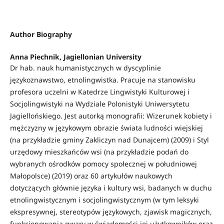
Author Biography
Anna Piechnik,
Jagiellonian University
Dr hab. nauk humanistycznych w dyscyplinie
językoznawstwo, etnolingwistka. Pracuje na stanowisku
profesora uczelni w Katedrze Lingwistyki Kulturowej i
Socjolingwistyki na Wydziale Polonistyki Uniwersytetu
Jagiellońskiego. Jest autorką monografii: Wizerunek kobiety i
mężczyzny w językowym obrazie świata ludności wiejskiej
(na przykładzie gminy Zakliczyn nad Dunajcem) (2009) i Styl
urzędowy mieszkańców wsi (na przykładzie podań do
wybranych ośrodków pomocy społecznej w południowej
Małopolsce) (2019) oraz 60 artykułów naukowych
dotyczących głównie języka i kultury wsi, badanych w duchu
etnolingwistycznym i socjolingwistycznym (w tym leksyki
ekspresywnej, stereotypów językowych, zjawisk magicznych,
funkcjonowania gwary w świadomości jej użytkowników oraz