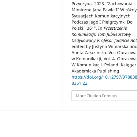
Przyczyna. 2023. “Zachowania
Mimiczne Jana Pawła II W różn
Sytuacjach Komunikacyjnych
Podczas Jego I Pielgrzymki Do
Polski . 361”. In
Przestrzenie
Komunikacji: Tom Jubileuszowy
Dedykowany Profesor Jolancie An
edited by Justyna Winiarska an
Aneta Załazińska. Vol. Obrazow
w Komunikacji, Vol. 4. Obrazow
W Komunikacji. Poland: Księgar
Akademicka Publishing.
https://doi.org/10.12797/97883
8351.22
.
More Citation Formats