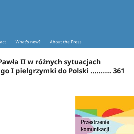
act
What's new?
About the Press
awła II w różnych sytuacjach
I pielgrzymki do Polski .......... 361