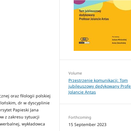
Volume
Przestrzenie komunikacji: Tom
jubileuszowy dedykowany Profe
Jolancie Antas
nej oraz filologii polskiej
llońskim, dr w dyscyplinie
rsytet Papieski Jana
ów z zakresu sytuacji
Forthcoming
ewerbalnej, wykładowca
15 September 2023