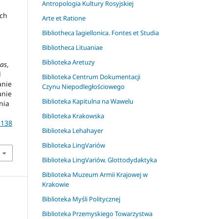
Antropologia Kultury Rosyjskiej
ych
Arte et Ratione
Bibliotheca Iagiellonica. Fontes et Studia
Bibliotheca Lituaniae
Biblioteka Aretuzy
tas
,
d
Biblioteka Centrum Dokumentacji
anie
Czynu Niepodległościowego
anie
Biblioteka Kapitulna na Wawelu
nia
Biblioteka Krakowska
8138
Biblioteka Lehahayer
Biblioteka LingVariów
Biblioteka LingVariów. Glottodydaktyka
Biblioteka Muzeum Armii Krajowej w
Krakowie
Biblioteka Myśli Politycznej
Biblioteka Przemyskiego Towarzystwa