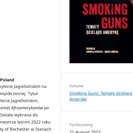
 Poland
Volume
ytecie Jagiellońskim na
Smoking Guns: Tematy dzielące
współczesnej. Tytuł
Amerykę
tecie Jagiellońskim,
 temat Afroamerykanów po
 Została wybrana do
emestrze letnim 2022 roku
Forthcoming
ity of Rochester w Stanach
21 August 2023