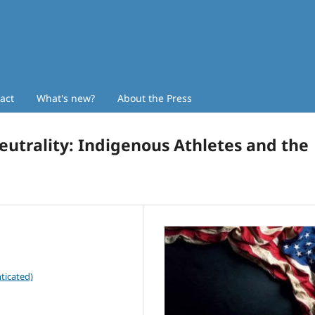
act
What's new?
About the Press
 Neutrality: Indigenous Athletes and the
ticated)