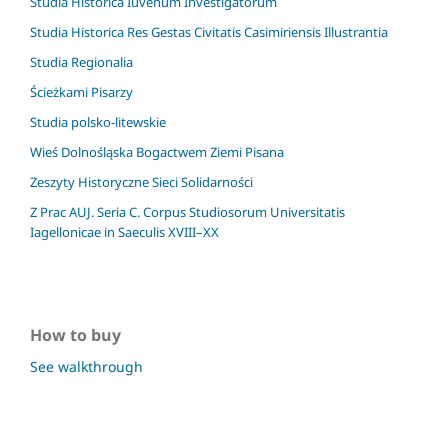
Studia Historica Iuvenum Investigatorum
Studia Historica Res Gestas Civitatis Casimiriensis Illustrantia
Studia Regionalia
Ścieżkami Pisarzy
Studia polsko-litewskie
Wieś Dolnośląska Bogactwem Ziemi Pisana
Zeszyty Historyczne Sieci Solidarności
Z Prac AUJ. Seria C. Corpus Studiosorum Universitatis
Iagellonicae in Saeculis XVIII–XX
How to buy
See walkthrough