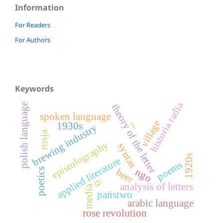
Information
For Readers
For Authors
Keywords
historia radia
polish language
theory of the letter
spoken language
village
1
1930s
brewing industry
rosja
epistolography
syntax
1920s
applied literature
poems
ngo
poetics
beer
0
analysis of letters
media
państwo
arabic language
rose revolution