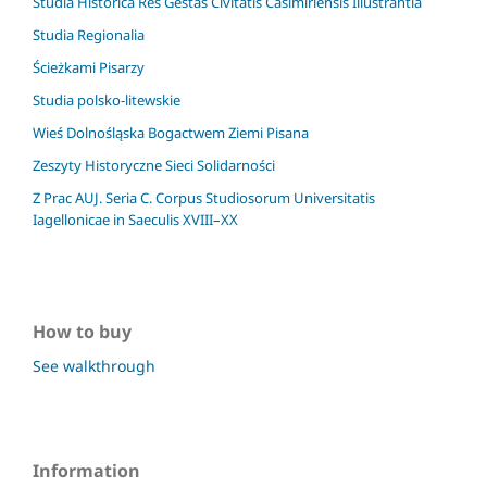
Studia Historica Res Gestas Civitatis Casimiriensis Illustrantia
Studia Regionalia
Ścieżkami Pisarzy
Studia polsko-litewskie
Wieś Dolnośląska Bogactwem Ziemi Pisana
Zeszyty Historyczne Sieci Solidarności
Z Prac AUJ. Seria C. Corpus Studiosorum Universitatis
Iagellonicae in Saeculis XVIII–XX
How to buy
See walkthrough
Information