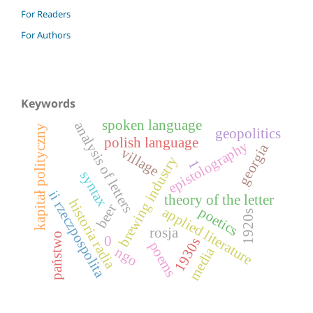
For Readers
For Authors
Keywords
spoken language
analysis of letters
kapitał polityczny
geopolitics
polish language
epistolography
georgia
village
brewing industry
1
syntax
ii rzeczpospolita
theory of the letter
historia radia
beer
applied literature
poetics
1920s
rosja
państwo
0
1930s
poems
media
ngo