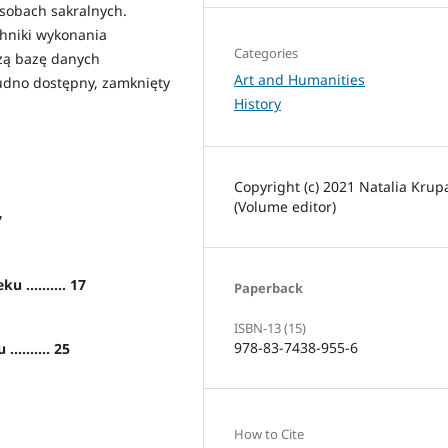
sobach sakralnych.
chniki wykonania
Categories
zą bazę danych
Art and Humanities
udno dostępny, zamknięty
History
Copyright (c) 2021 Natalia Krup
(Volume editor)
7
.......... 17
Paperback
ISBN-13 (15)
978-83-7438-955-6
........ 25
How to Cite