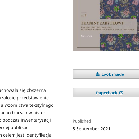
Look inside
zachowała się obszerna
Paperback
azałosię przedstawienie
ju wzornictwa tekstylnego
achodzących w historii
o podczas inwentaryzacji
Published
nej publikacji
5 September 2021
 celem jest identyfikacja