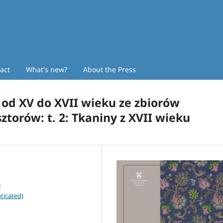
act
What's new?
About the Press
od XV do XVII wieku ze zbiorów
ztorów: t. 2: Tkaniny z XVII wieku
ticated)