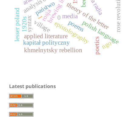
brewing industry
historia radia
rose revolution
beer
państwo
theory of the letter
rosja
lesser poland
media
0
1
syntax
1920s
village
polish language
poems
epistolography
applied literature
poetics
kapitał polityczny
ngo
khmelnytsky rebellion
Latest publications