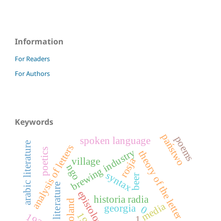
Information
For Readers
For Authors
Keywords
państwo
poems
spoken language
arabic literature
analysis of letters
poetics
brewing industry
theory of the letter
rosja
village
ngo
syntax
beer
applied literature
epistolography
historia radia
media
georgia
0
1