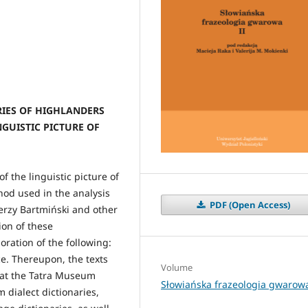
RIES OF HIGHLANDERS
GUISTIC PICTURE OF
f the linguistic picture of
hod used in the analysis
PDF (Open Access)
 Jerzy Bartmiński and other
tion of these
ration of the following:
ce. Thereupon, the texts
Volume
d at the Tatra Museum
Słowiańska frazeologia gwarowa
 dialect dictionaries,