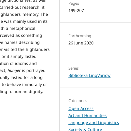
ge dictionaries, as well
Pages
arried-out research, it
199-207
highlanders’ memory. The
me was mainly used in its
ith a metaphorical
rceived as something
Forthcoming
tive names describing
26 June 2020
r visited the highlanders’
 or it simply lasted
ation of idioms and
Series
ect,
hunger
is portrayed
Biblioteka LingVariów
ally lasted for a long
ms to behave immorally or
ding to human dignity.
Categories
Open Access
Art and Humanities
Language and Linguistics
Society & Culture