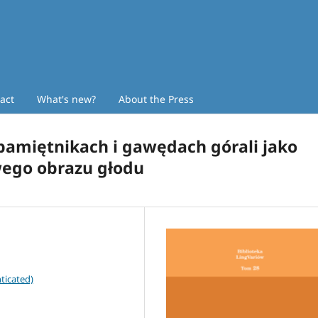
act
What's new?
About the Press
pamiętnikach i gawędach górali jako
wego obrazu głodu
ticated)