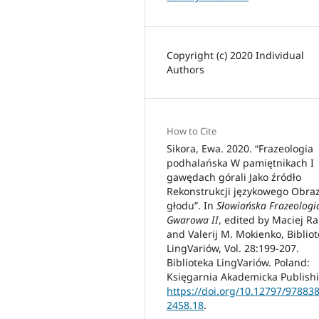
Copyright (c) 2020 Individual
Authors
How to Cite
Sikora, Ewa. 2020. “Frazeologia
podhalańska W pamiętnikach I
gawędach górali Jako źródło
Rekonstrukcji językowego Obra
głodu”. In
Słowiańska Frazeologi
Gwarowa II
, edited by Maciej Ra
and Valerij M. Mokienko, Biblio
LingVariów, Vol. 28:199-207.
Biblioteka LingVariów. Poland:
Księgarnia Akademicka Publish
https://doi.org/10.12797/97883
2458.18
.