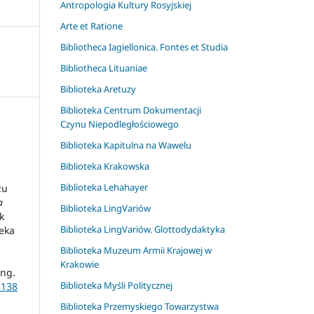
Antropologia Kultury Rosyjskiej
Arte et Ratione
Bibliotheca Iagiellonica. Fontes et Studia
Bibliotheca Lituaniae
Biblioteka Aretuzy
Biblioteka Centrum Dokumentacji
Czynu Niepodległościowego
Biblioteka Kapitulna na Wawelu
Biblioteka Krakowska
Biblioteka Lehahayer
zu
a
Biblioteka LingVariów
k
Biblioteka LingVariów. Glottodydaktyka
teka
Biblioteka Muzeum Armii Krajowej w
Krakowie
ing.
Biblioteka Myśli Politycznej
8138
Biblioteka Przemyskiego Towarzystwa