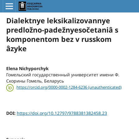
Dialektnye leksikalizovannye
predložno-padežnyesočetaniâ s
komponentom bez v russkom
âzyke
Elena Nichyporchyk
Гомельский государственный университет имени Ф.
Скорины Гомель, Беларусь
https://orcid.org/0000-0002-1284-6236 (unauthenticated)
DOI:
https://doi.org/10.12797/9788381382458.23