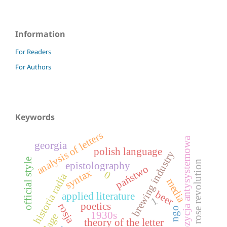
Information
For Readers
For Authors
Keywords
analysis of letters
opozycja antysystemowa
georgia
polish language
brewing industry
official style
rose revolution
epistolography
państwo
syntax
0
historia radia
media
beer
applied literature
1
poetics
rosja
ngo
1930s
village
theory of the letter