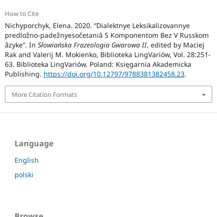
How to Cite
Nichyporchyk, Elena. 2020. “Dialektnye Leksikalizovannye
predložno-padežnyesočetaniâ S Komponentom Bez V Russkom
âzyke”. In
Słowiańska Frazeologia Gwarowa II
, edited by Maciej
Rak and Valerij M. Mokienko, Biblioteka LingVariów, Vol. 28:251-
63. Biblioteka LingVariów. Poland: Księgarnia Akademicka
Publishing.
https://doi.org/10.12797/9788381382458.23
.
More Citation Formats
Language
English
polski
Browse