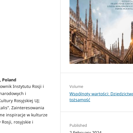
, Poland
ownik Instytutu Rosji i
Volume
narodowych i
Wspólnoty wartości: Dziedzictwo
tożsamość
ultury Rosyjskiej UJ;
alis”. Zainteresowania
jne inspiracje w kulturze
Rosji, rosyjskie i
Published
2 February 2024