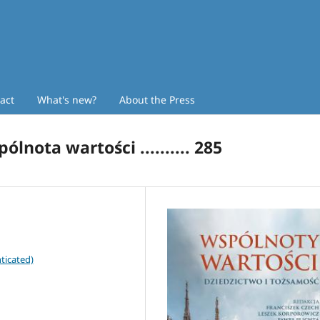
act
What's new?
About the Press
nota wartości .......... 285
ticated)