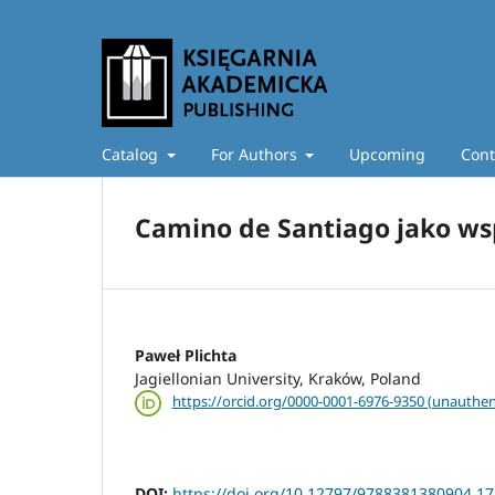
Catalog
For Authors
Upcoming
Cont
Camino de Santiago jako wspól
Paweł Plichta
Jagiellonian University, Kraków, Poland
https://orcid.org/0000-0001-6976-9350 (unauthen
DOI:
https://doi.org/10.12797/9788381380904.17