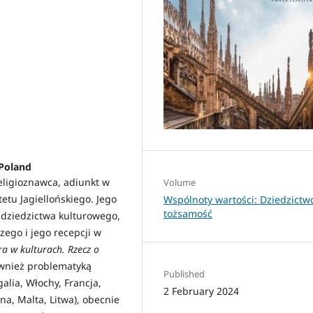
 Poland
eligioznawca, adiunkt w
Volume
etu Jagiellońskiego. Jego
Wspólnoty wartości: Dziedzictwo
tożsamość
 dziedzictwa kulturowego,
zego i jego recepcji w
ra w kulturach. Rzecz o
ównież problematyką
Published
galia, Włochy, Francja,
2 February 2024
na, Malta, Litwa), obecnie