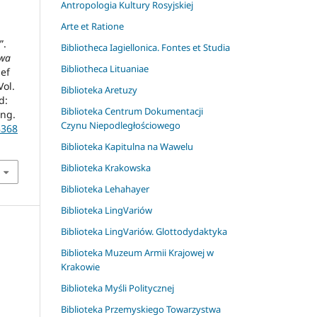
Antropologia Kultury Rosyjskiej
Arte et Ratione
”.
Bibliotheca Iagiellonica. Fontes et Studia
owa
Bibliotheca Lituaniae
zef
Vol.
Biblioteka Aretuzy
d:
Biblioteka Centrum Dokumentacji
ing.
Czynu Niepodległościowego
8368
Biblioteka Kapitulna na Wawelu
Biblioteka Krakowska
Biblioteka Lehahayer
Biblioteka LingVariów
Biblioteka LingVariów. Glottodydaktyka
Biblioteka Muzeum Armii Krajowej w
Krakowie
Biblioteka Myśli Politycznej
Biblioteka Przemyskiego Towarzystwa