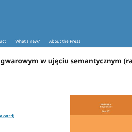
act
What's new?
About the Press
u gwarowym w ujęciu semantycznym (r
ticated)