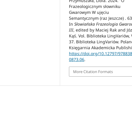
Przymuszała, Lidia. 2024. “O
Frazeologicznym słowniku
Gwarowym W ujęciu
Semantycznym (raz Jeszcze) . 63
In
Słowiańska Frazeologia Gwar
III
, edited by Maciej Rak and Jó
Kąś. Vol. Biblioteka LingVariów, 
37. Biblioteka LingVariów. Polan
Księgarnia Akademicka Publish
https://doi.org/10.12797/97883
0873.06
.
More Citation Formats