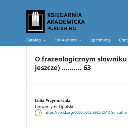
Catalog
For Authors
Upcoming
Cont
O frazeologicznym słownik
jeszcze) .......... 63
Lidia Przymuszała
Uniwersytet Opolski
https://orcid.org/0000-0002-9925-251X (unauthen