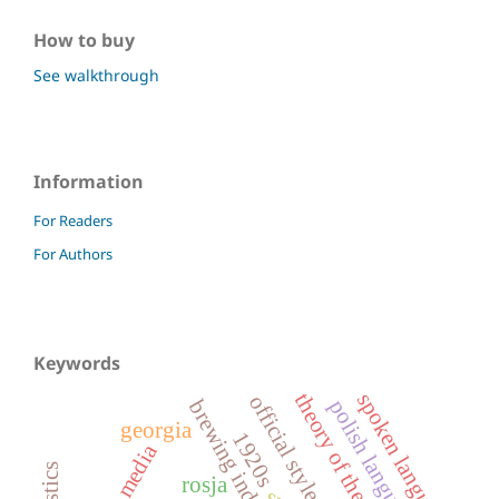
How to buy
See walkthrough
Information
For Readers
For Authors
Keywords
spoken language
theory of the letter
official style
polish language
brewing industry
georgia
1920s
media
rosja