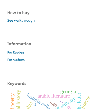
How to buy
See walkthrough
Information
For Readers
For Authors
Keywords
georgia
visual history
historia radia
arabic literature
poems
brewing industry
1
ngo
0