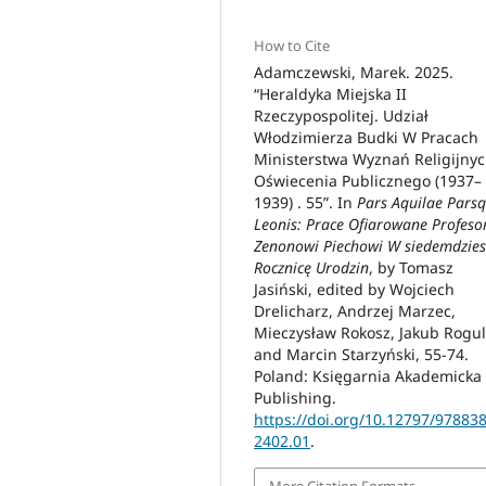
How to Cite
Adamczewski, Marek. 2025.
“Heraldyka Miejska II
Rzeczypospolitej. Udział
Włodzimierza Budki W Pracach
Ministerstwa Wyznań Religijnyc
Oświecenia Publicznego (1937–
1939) . 55”. In
Pars Aquilae Pars
Leonis: Prace Ofiarowane Profeso
Zenonowi Piechowi W siedemdzies
Rocznicę Urodzin
, by Tomasz
Jasiński, edited by Wojciech
Drelicharz, Andrzej Marzec,
Mieczysław Rokosz, Jakub Rogul
and Marcin Starzyński, 55-74.
Poland: Księgarnia Akademicka
Publishing.
https://doi.org/10.12797/97883
2402.01
.