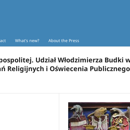
act
What's new?
About the Press
pospolitej. Udział Włodzimierza Budki 
ń Religijnych i Oświecenia Publicznego