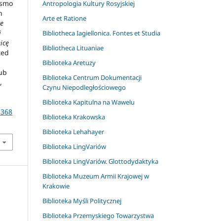
Pismo
Antropologia Kultury Rosyjskiej
n
Arte et Ratione
ce
i
Bibliotheca Iagiellonica. Fontes et Studia
icę
Bibliotheca Lituaniae
ted
Biblioteka Aretuzy
ub
Biblioteka Centrum Dokumentacji
,
Czynu Niepodległościowego
Biblioteka Kapitulna na Wawelu
8368
Biblioteka Krakowska
Biblioteka Lehahayer
Biblioteka LingVariów
Biblioteka LingVariów. Glottodydaktyka
Biblioteka Muzeum Armii Krajowej w
Krakowie
Biblioteka Myśli Politycznej
Biblioteka Przemyskiego Towarzystwa