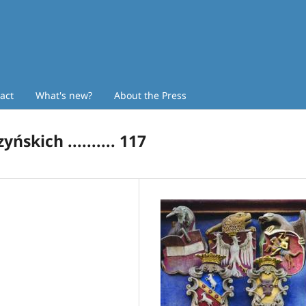
act
What's new?
About the Press
ńskich .......... 117