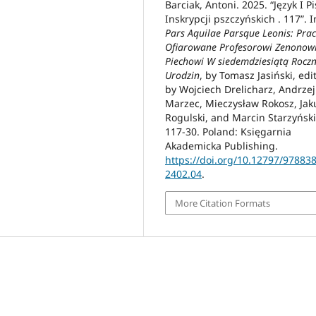
Barciak, Antoni. 2025. “Język I 
Inskrypcji pszczyńskich . 117”. I
Pars Aquilae Parsque Leonis: Pra
Ofiarowane Profesorowi Zenonow
Piechowi W siedemdziesiątą Roczn
Urodzin
, by Tomasz Jasiński, edi
by Wojciech Drelicharz, Andrzej
Marzec, Mieczysław Rokosz, Jak
Rogulski, and Marcin Starzyński
117-30. Poland: Księgarnia
Akademicka Publishing.
https://doi.org/10.12797/97883
2402.04
.
More Citation Formats