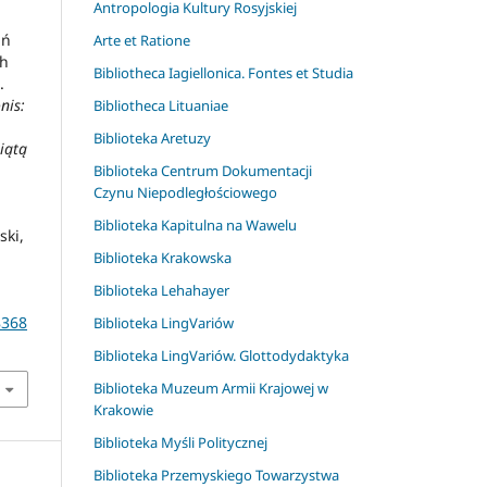
Antropologia Kultury Rosyjskiej
ań
Arte et Ratione
ch
Bibliotheca Iagiellonica. Fontes et Studia
.
nis:
Bibliotheca Lituaniae
Biblioteka Aretuzy
iątą
Biblioteka Centrum Dokumentacji
Czynu Niepodległościowego
Biblioteka Kapitulna na Wawelu
ski,
Biblioteka Krakowska
Biblioteka Lehahayer
8368
Biblioteka LingVariów
Biblioteka LingVariów. Glottodydaktyka
Biblioteka Muzeum Armii Krajowej w
Krakowie
Biblioteka Myśli Politycznej
Biblioteka Przemyskiego Towarzystwa