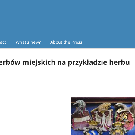
act
What's new?
About the Press
erbów miejskich na przykładzie herbu