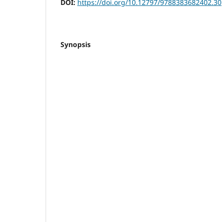
DOI:
https://doi.org/10.12797/9788383682402.30
Synopsis