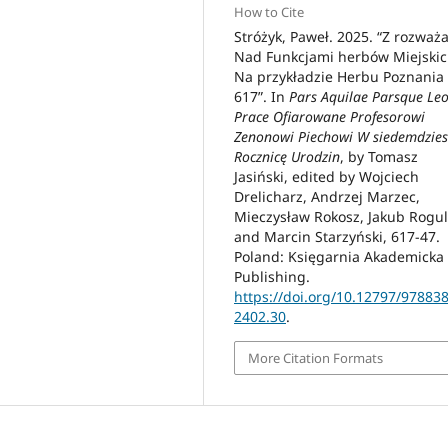
How to Cite
Stróżyk, Paweł. 2025. “Z rozważ
Nad Funkcjami herbów Miejski
Na przykładzie Herbu Poznania 
617”. In
Pars Aquilae Parsque Leo
Prace Ofiarowane Profesorowi
Zenonowi Piechowi W siedemdzies
Rocznicę Urodzin
, by Tomasz
Jasiński, edited by Wojciech
Drelicharz, Andrzej Marzec,
Mieczysław Rokosz, Jakub Rogul
and Marcin Starzyński, 617-47.
Poland: Księgarnia Akademicka
Publishing.
https://doi.org/10.12797/97883
2402.30
.
More Citation Formats