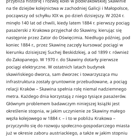
przybliża historię i rozwój kolei w podkrakowskiej Skawinie
na tle dziejów kolejnictwa w zachodniej Galicji i Małopolsce,
począwszy od schyłku XIX w. po dzień dzisiejszy. W 2024 r.
minęło 140 lat od chwili, kiedy latem 1884 r. pierwszy pociąg
pasażerski z Krakowa przyjechał do Skawiny, kierując się
następnie przez Zator do Oświęcimia. Niedługo później, pod
koniec 1884 r., przez Skawinę zaczęły kursować pociągi w
kierunku dzisiejszej Suchej Beskidzkiej, a od 1899 r. również
do Zakopanego. W 1970 r. do Skawiny dotarły pierwsze
pociągi elektryczne. W ostatnich latach budynek
skawińskiego dworca, sam dworzec i towarzysząca mu
infrastruktura zostały gruntownie przebudowane, a pociąg
relacji Kraków – Skawina spełnia rolę niemal nadziemnego
metra. Każdego dnia korzystają z niego tysiące pasażerów.
Głównym problemem badawczym niniejszej książki jest
określenie stopnia, w jakim uczynienie ze Skawiny małego
węzła kolejowego w 1884 r. – i to w pobliżu Krakowa –
przyczyniło się do rozwoju społeczno-gospodarczego miasta
już w okresie zaboru austriackiego, a także w jakim stopniu