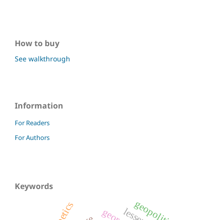
How to buy
See walkthrough
Information
For Readers
For Authors
Keywords
geopolitics
poetics
georgia