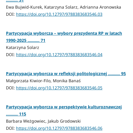
Ewa Bujwid-Kurek, Katarzyna Solarz, Adrianna Aronowska
DOI:
https://doi.org/10.12797/9788383683546.03
Partycypacja wyborcza – wybory prezydenta RP w latach
1990-2025 ………. 71
Katarzyna Solarz
DOI:
https://doi.org/10.12797/9788383683546.04
Partycypacja wyborcza w refleksji politologicznej ………. 95
Małgorzata Kiwior-Filo, Monika Banaś
DOI:
https://doi.org/10.12797/9788383683546.05
Partycypacja wyborcza w perspektywie kulturoznawczej
………. 115
Barbara Weżgowiec, Jakub Grodowski
DOI:
https://doi.org/10.12797/9788383683546.06