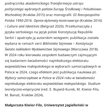
podręcznika akademickiego
Transformacja ustroju
politycznego wybranych państw Europy Środkowej i Południowo-
Wschodniej
(Kraków 2015) oraz monografii:
III Rzeczpospolita
Polska 1990-2016. Opinie-dylematy-kontrowersje
(Kraków 2016)
i
Culture and Identities
(Belgrad 2020). Przetłumaczyła z
języka serbskiego na język polski Konstytucję Republiki
Serbii i opatrzyła ją autorskim wstępem; publikacja została
wydana w ramach serii
Biblioteka Sejmowa – Konstytucje
Świata nakładem Wydawnictwa Sejmowego
(Warszawa 2018).
W 2024 roku kierowała zespołem badawczym zajmującym
się badaniem świadomości najmłodszego elektoratu
województwa małopolskiego w wyborach samorządowych w
Polsce w 2024, czego efektem jest publikacja naukowa pt.
Wybory samorządowe w Polsce w 2024 roku w świadomości
najmłodszego elektoratu województwa małopolskiego. Studium
teoretyczno-empiryczne
(red. E. Bujwid-Kurek, M. Kiwior-Filo,
M. Banaś, Kraków 2024).
Małgorzata Kiwior-Filo, Uniwersytet Jagielloński w