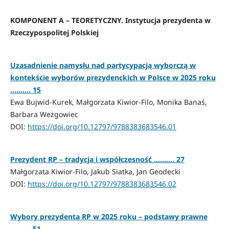
KOMPONENT A – TEORETYCZNY. Instytucja prezydenta w
Rzeczypospolitej Polskiej
Uzasadnienie namysłu nad partycypacją wyborczą w
kontekście wyborów prezydenckich w Polsce w 2025 roku
………. 15
Ewa Bujwid-Kurek, Małgorzata Kiwior-Filo, Monika Banaś,
Barbara Weżgowiec
DOI:
https://doi.org/10.12797/9788383683546.01
Prezydent RP – tradycja i współczesność ………. 27
Małgorzata Kiwior-Filo, Jakub Siatka, Jan Geodecki
DOI:
https://doi.org/10.12797/9788383683546.02
Wybory prezydenta RP w 2025 roku – podstawy prawne
………. 51