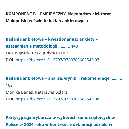
KOMPONENT B – EMPIRYCZNY. Najmłodszy elektorat
Małopolski w świetle badań ankietowych
Badania ankietowe – kwestionariusz ankiety –
uzasadnienie metodologii ………. 143
Ewa Bujwid-Kurek, Judyta Pasiut
DOI:
https://doi.org/10.12797/9788383683546.07
Badania ankietowe – analiza, wyniki i rekomendacje ……….
163
Monika Banaś, Katarzyna Solarz
DOI:
https://doi.org/10.12797/9788383683546.08
Partycypacja wyborcza w wyborach samorządowych w
Polsce w 2024 roku w kontekście deklaracji udziału w