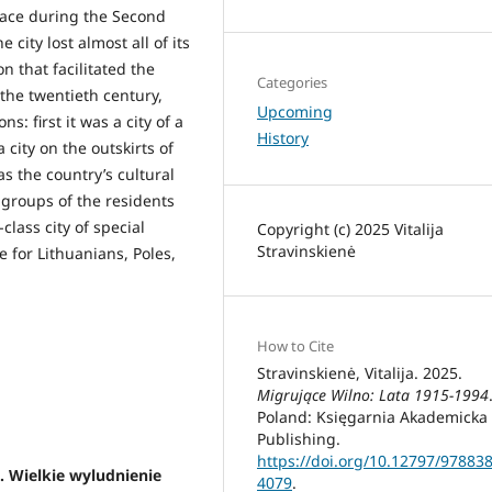
place during the Second
city lost almost all of its
n that facilitated the
Categories
 the twentieth century,
Upcoming
: first it was a city of a
History
 city on the outskirts of
s the country’s cultural
e groups of the residents
class city of special
Copyright (c) 2025 Vitalija
Stravinskienė
e for Lithuanians, Poles,
How to Cite
Stravinskienė, Vitalija. 2025.
Migrujące Wilno: Lata 1915-1994
Poland: Księgarnia Akademicka
Publishing.
https://doi.org/10.12797/97883
. Wielkie wyludnienie
4079
.