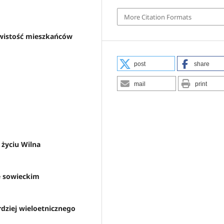
More Citation Formats
zywistość mieszkańców
post
share
mail
print
 życiu Wilna
ie sowieckim
rdziej wieloetnicznego