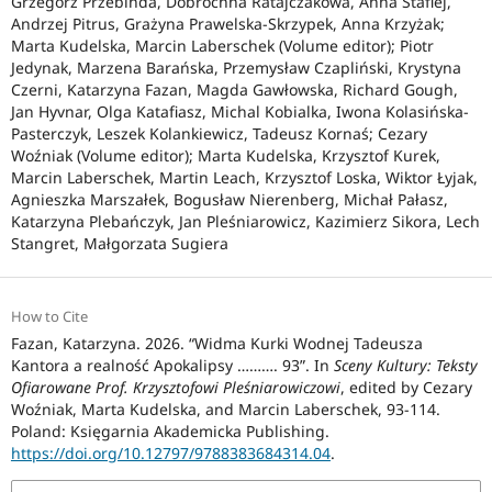
Grzegorz Przebinda, Dobrochna Ratajczakowa, Anna Stafiej,
Andrzej Pitrus, Grażyna Prawelska-Skrzypek, Anna Krzyżak;
Marta Kudelska, Marcin Laberschek (Volume editor); Piotr
Jedynak, Marzena Barańska, Przemysław Czapliński, Krystyna
Czerni, Katarzyna Fazan, Magda Gawłowska, Richard Gough,
Jan Hyvnar, Olga Katafiasz, Michal Kobialka, Iwona Kolasińska-
Pasterczyk, Leszek Kolankiewicz, Tadeusz Kornaś; Cezary
Woźniak (Volume editor); Marta Kudelska, Krzysztof Kurek,
Marcin Laberschek, Martin Leach, Krzysztof Loska, Wiktor Łyjak,
Agnieszka Marszałek, Bogusław Nierenberg, Michał Pałasz,
Katarzyna Plebańczyk, Jan Pleśniarowicz, Kazimierz Sikora, Lech
Stangret, Małgorzata Sugiera
How to Cite
Fazan, Katarzyna. 2026. “Widma Kurki Wodnej Tadeusza
Kantora a realność Apokalipsy ………. 93”. In
Sceny Kultury: Teksty
Ofiarowane Prof. Krzysztofowi Pleśniarowiczowi
, edited by Cezary
Woźniak, Marta Kudelska, and Marcin Laberschek, 93-114.
Poland: Księgarnia Akademicka Publishing.
https://doi.org/10.12797/9788383684314.04
.