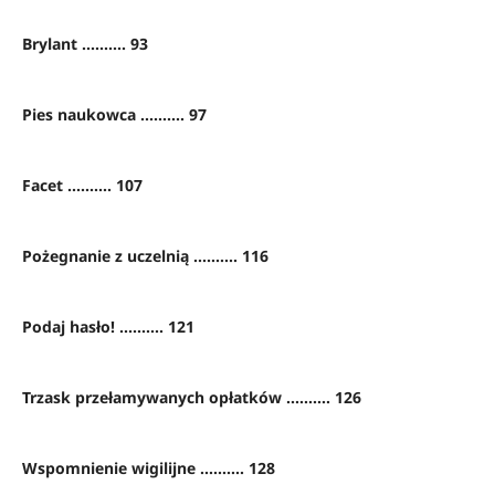
Brylant .......... 93
Pies naukowca .......... 97
Facet .......... 107
Pożegnanie z uczelnią .......... 116
Podaj hasło! .......... 121
Trzask przełamywanych opłatków .......... 126
Wspomnienie wigilijne .......... 128