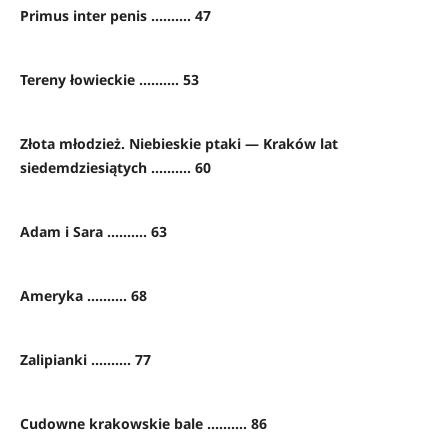
Primus inter penis .......... 47
Tereny łowieckie .......... 53
Złota młodzież. Niebieskie ptaki — Kraków lat
siedemdziesiątych .......... 60
Adam i Sara .......... 63
Ameryka .......... 68
Zalipianki .......... 77
Cudowne krakowskie bale .......... 86