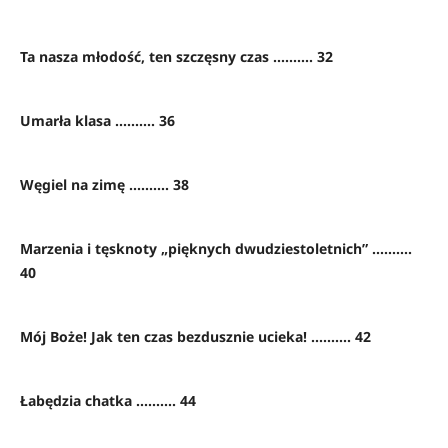
Ta nasza młodość, ten szczęsny czas .......... 32
Umarła klasa .......... 36
Węgiel na zimę .......... 38
Marzenia i tęsknoty „pięknych dwudziestoletnich” ..........
40
Mój Boże! Jak ten czas bezdusznie ucieka! .......... 42
Łabędzia chatka .......... 44