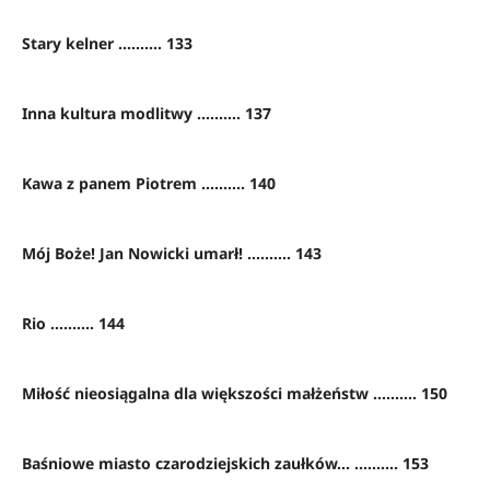
Stary kelner .......... 133
Inna kultura modlitwy .......... 137
Kawa z panem Piotrem .......... 140
Mój Boże! Jan Nowicki umarł! .......... 143
Rio .......... 144
Miłość nieosiągalna dla większości małżeństw .......... 150
Baśniowe miasto czarodziejskich zaułków… .......... 153