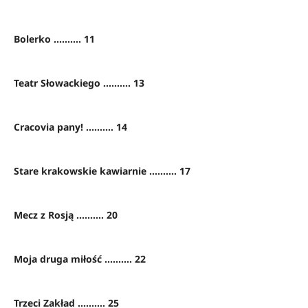
Bolerko .......... 11
Teatr Słowackiego .......... 13
Cracovia pany! .......... 14
Stare krakowskie kawiarnie .......... 17
Mecz z Rosją .......... 20
Moja druga miłość .......... 22
Trzeci Zakład .......... 25