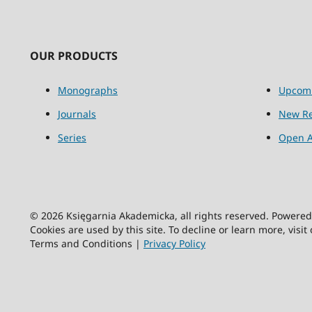
OUR PRODUCTS
Monographs
Upcom
Journals
New Re
Series
Open A
© 2026 Księgarnia Akademicka, all rights reserved. Powere
Cookies are used by this site. To decline or learn more, visit
Terms and Conditions |
Privacy Policy