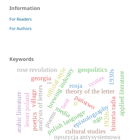
Information
For Readers
For Authors
Keywords
rose revolution
geopolitics
official style
brewing industry
1930s
applied literature
syntax
georgia
1
rosja
analysis of letters
theory of the letter
village
arabic literature
lesser poland
państwo
historia radia
beer
0
epistolography
media
polish language
poems
1920s
poetics
ngo
cultural studies
opozycja antysystemowa