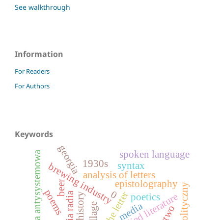
See walkthrough
Information
For Readers
For Authors
Keywords
georgia
spoken language
opozycja antysystemowa
1930s
syntax
brewing industry
analysis of letters
epistolography
beer
kapitał polityczny
poems
0
historia radia
applied literature
visual history
poetics
media
village