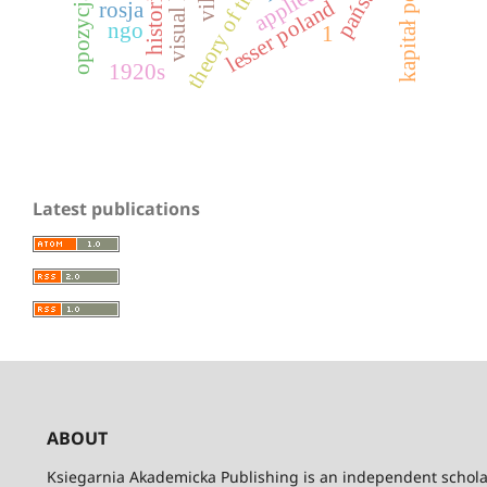
theory of the letter
państwo
lesser poland
rosja
ngo
1
1920s
Latest publications
ABOUT
Ksiegarnia Akademicka Publishing is an independent schola