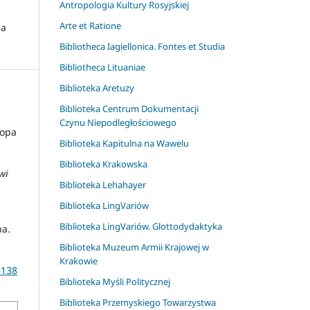
Antropologia Kultury Rosyjskiej
Arte et Ratione
na
Bibliotheca Iagiellonica. Fontes et Studia
Bibliotheca Lituaniae
Biblioteka Aretuzy
Biblioteka Centrum Dokumentacji
.
Czynu Niepodległościowego
тора
Biblioteka Kapitulna na Wawelu
Biblioteka Krakowska
wi
Biblioteka Lehahayer
Biblioteka LingVariów
Biblioteka LingVariów. Glottodydaktyka
na.
Biblioteka Muzeum Armii Krajowej w
Krakowie
8138
Biblioteka Myśli Politycznej
Biblioteka Przemyskiego Towarzystwa