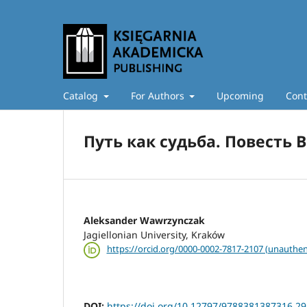
Catalog
For Authors
Upcoming
Cont
Путь как судьба. Повесть Ви
Aleksander Wawrzynczak
Jagiellonian University, Kraków
https://orcid.org/0000-0002-7817-2107 (unauthen
DOI:
https://doi.org/10.12797/9788381387316.29