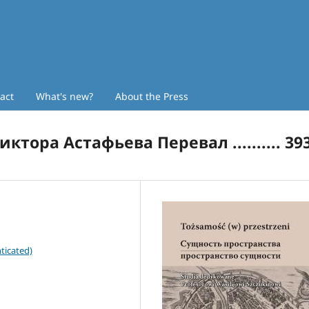
act
What's new?
About the Press
ктора Астафьева Перевал .......... 39
ticated)