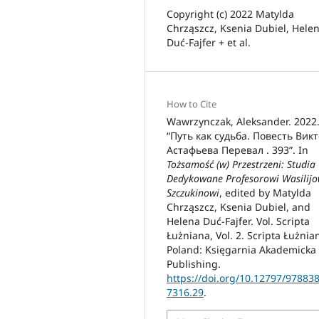
Copyright (c) 2022 Matylda
Chrząszcz, Ksenia Dubiel, Hele
Duć-Fajfer + et al.
How to Cite
Wawrzynczak, Aleksander. 2022
“Путь как судьба. Повесть Вик
Астафьева Перевал . 393”. In
Tożsamość (w) Przestrzeni: Studia
Dedykowane Profesorowi Wasilijo
Szczukinowi
, edited by Matylda
Chrząszcz, Ksenia Dubiel, and
Helena Duć-Fajfer. Vol. Scripta
Łużniana, Vol. 2. Scripta Łużnia
Poland: Księgarnia Akademicka
Publishing.
https://doi.org/10.12797/97883
7316.29
.