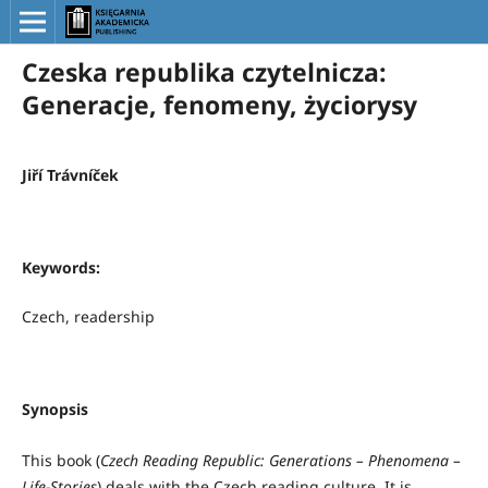
Czeska republika czytelnicza:
Generacje, fenomeny, życiorysy
Jiří Trávníček
Keywords:
Czech, readership
Synopsis
This book (
Czech Reading Republic: Generations – Phenomena –
Life-Stories
) deals with the Czech reading culture. It is