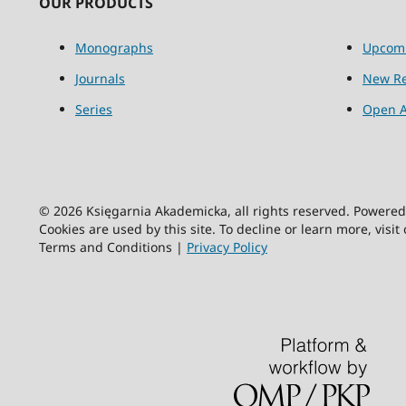
OUR PRODUCTS
Monographs
Upcom
Journals
New Re
Series
Open A
© 2026 Księgarnia Akademicka, all rights reserved. Powere
Cookies are used by this site. To decline or learn more, visit
Terms and Conditions |
Privacy Policy