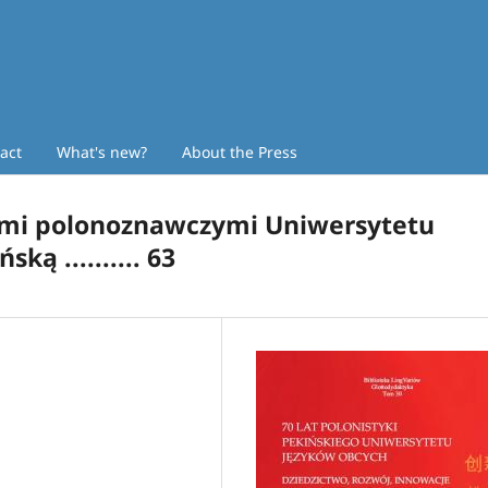
act
What's new?
About the Press
ami polonoznawczymi Uniwersytetu
ką .......... 63