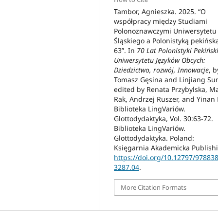
Tambor, Agnieszka. 2025. “O
współpracy między Studiami
Polonoznawczymi Uniwersytetu
Śląskiego a Polonistyką pekińską
63”. In
70 Lat Polonistyki Pekińsk
Uniwersytetu Języków Obcych:
Dziedzictwo, rozwój, Innowacje
, b
Tomasz Gęsina and Linjiang Su
edited by Renata Przybylska, Ma
Rak, Andrzej Ruszer, and Yinan L
Biblioteka LingVariów.
Glottodydaktyka, Vol. 30:63-72.
Biblioteka LingVariów.
Glottodydaktyka. Poland:
Księgarnia Akademicka Publish
https://doi.org/10.12797/97883
3287.04
.
More Citation Formats