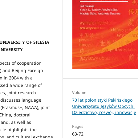
NIVERSITY OF SILESIA
UNIVERSITY
spects of cooperation
Ś) and Beijing Foreign
n in 2004 with a
ssed a wide range of
Volume
es, joint research
70 lat polonistyki Pekińskiego
t discusses language
Uniwersytetu Języków Obcych:
 (Erasmus+, NAWA), joint
Dziedzictwo, rozwój, innowacje
 China, doctoral
and, as well as
Pages
cle highlights the
63-72
ips, and cultural exchange