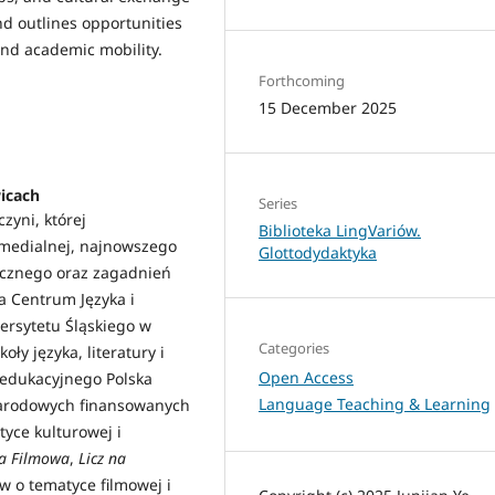
nd outlines opportunities
and academic mobility.
Forthcoming
15 December 2025
icach
Series
zyni, której
Biblioteka LingVariów.
 medialnej, najnowszego
Glottodydaktyka
tycznego oraz zagadnień
ka Centrum Języka i
wersytetu Śląskiego w
Categories
ły języka, literatury i
Open Access
 edukacyjnego Polska
Language Teaching & Learning
narodowych finansowanych
yce kulturowej i
a Filmowa
,
Licz na
w o tematyce filmowej i