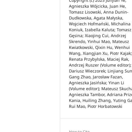
Copyright (c) 2025 Junjian Ye,
Agnieszka Wójcicka, Juan He,
Tomasz Lisowski, Anna Dunin-
Dudkowska, Agata Małyska,
Wojciech Hofmański, Michalina
Koniuk, Izabella Kaluta; Tomasz
Gęsina; Xiaojing Cui, Andrzej
Skrendo, Yinhui Mao, Mateusz
Kwiatkowski, Qixin Hu, Wenhui
Wang, Xiangjian Xu, Piotr Kajak;
Renata Przybylska, Maciej Rak,
Andrzej Ruszer (Volume editor);
Dariusz Wieczorek; Linjiang Sun
Gang Zhao, Jarosław Fazan,
Agnieszka Jasińska; Yinan Li
(Volume editor); Mateusz Skuch
Agnieszka Tambor, Adriana Priz
Kania, Huiling Zhang, Yuting G
Rui Mao, Piotr Horbatowski
How to Cite