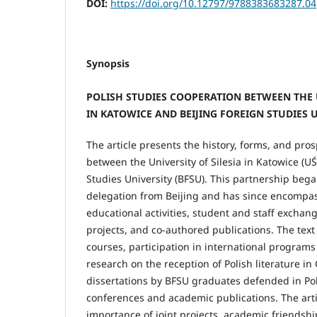
DOI:
https://doi.org/10.12797/9788383683287.04
Synopsis
POLISH STUDIES COOPERATION BETWEEN THE U
IN KATOWICE AND BEIJING
FOREIGN STUDIES 
The article presents the history, forms, and pro
between the University of Silesia in Katowice (U
Studies University (BFSU). This partnership bega
delegation from Beijing and has since encompa
educational activities, student and staff exchang
projects, and co-authored publications. The tex
courses, participation in international programs
research on the reception of Polish literature in
dissertations by BFSU graduates defended in Pol
conferences and academic publications. The arti
importance of joint projects, academic friendsh