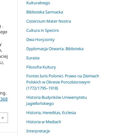
Kulturalnego
Biblioteka Sarmacka
Cistercium Mater Nostra
 .
Cultura in Spectro
iego
Dwa Horyzonty
y
Dyplomacja Otwarta. Biblioteka
n,
ciej
Eurasia
i,
Filozofia Kultury
Fontes Iuris Polonici. Prawo na Ziemiach
Polskich w Okresie Porozbiorowym
(1772/1795–1918)
ing.
Historia Budynków Uniwersytetu
8368
Jagiellońskiego
Historia, Hereditas, Ecclesia
Historia w Mediach
Interpretacje