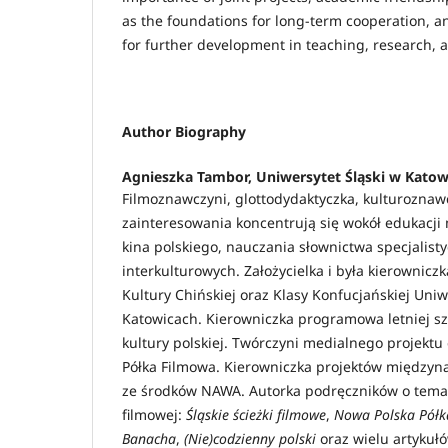
as the foundations for long-term cooperation, a
for further development in teaching, research, 
Author Biography
Agnieszka Tambor,
Uniwersytet Śląski w Katow
Filmoznawczyni, glottodydaktyczka, kulturoznawc
zainteresowania koncentrują się wokół edukacji
kina polskiego, nauczania słownictwa specjalis
interkulturowych. Założycielka i była kierownicz
Kultury Chińskiej oraz Klasy Konfucjańskiej Uni
Katowicach. Kierowniczka programowa letniej szko
kultury polskiej. Twórczyni medialnego projektu
Półka Filmowa. Kierowniczka projektów między
ze środków NAWA. Autorka podręczników o temat
filmowej:
Śląskie ścieżki filmowe
,
Nowa Polska Półk
Banacha
,
(Nie)codzienny polski
oraz wielu artykułó