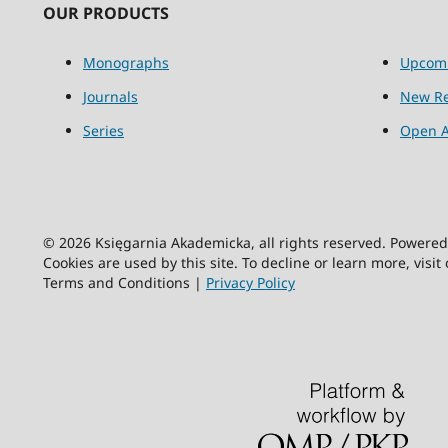
OUR PRODUCTS
Monographs
Upcom
Journals
New Re
Series
Open A
© 2026 Księgarnia Akademicka, all rights reserved. Powere
Cookies are used by this site. To decline or learn more, visit
Terms and Conditions |
Privacy Policy