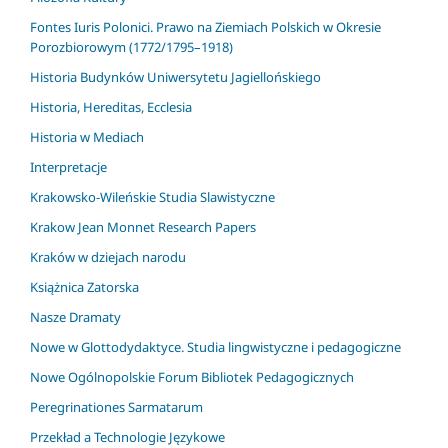
Fontes Iuris Polonici. Prawo na Ziemiach Polskich w Okresie
Porozbiorowym (1772/1795–1918)
Historia Budynków Uniwersytetu Jagiellońskiego
Historia, Hereditas, Ecclesia
Historia w Mediach
Interpretacje
Krakowsko-Wileńskie Studia Slawistyczne
Krakow Jean Monnet Research Papers
Kraków w dziejach narodu
Książnica Zatorska
Nasze Dramaty
Nowe w Glottodydaktyce. Studia lingwistyczne i pedagogiczne
Nowe Ogólnopolskie Forum Bibliotek Pedagogicznych
Peregrinationes Sarmatarum
Przekład a Technologie Językowe