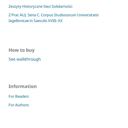
Zeszyty Historyczne Sieci Solidarności
Z Prac AUJ. Seria C. Corpus Studiosorum Universitatis
Iagellonicae in Saeculis XVIII–XX
How to buy
See walkthrough
Information
For Readers
For Authors