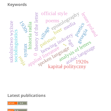
Keywords
epistolography
official style
lesser poland
theory of the letter
poems
1930s
media
szkolnictwo wyższe
poetics
historia radia
village
beer
georgia
sociolinguistics
brewing industry
państwo
ngo
analysis of letters
1
syntax
arabic language
applied literature
spoken language
0
rosja
1920s
kapitał polityczny
Latest publications