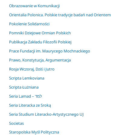
Obrazowanie w Komunikacji
Orientalia Polonica. Polskie tradycje badań nad Orientem
Pokolenie Solidarności
Pomniki Dziejowe Ormian Polskich
Publikacja Zakładu Filozofii Polskiej
Prace Fundacji im. Maurycego Mochnackiego
Prawo, Konstytucja, Argumentacja
Rosja Wczoraj, Dziś i Jutro
Scripta Lemkoviana
Scripta Łużniana
Seria Lamad – למד
Seria Literacka ze Sroką
Seria Studium Literacko-Artystycznego UJ
Societas
Staropolska Myśl Polityczna