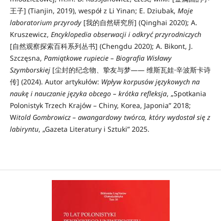
王子] (Tianjin, 2019), wespół z Li Yinan; E. Dziubak,
Moje
laboratorium przyrody
[我的自然研究所] (Qinghai 2020); A.
Kruszewicz,
Encyklopedia obserwacji i odkryć przyrodniczych
[自然观察探索百科系列丛书] (Chengdu 2020); A. Bikont, J.
Szczęsna,
Pamiątkowe rupiecie – Biografia Wisławy
Szymborskiej
[尘封的纪念物、挚友与梦—— 维斯瓦娃·辛波斯卡诗
传] (2024). Autor artykułów:
Wpływ korpusów językowych na
naukę i nauczanie języka obcego – krótka refleksja
, „Spotkania
Polonistyk Trzech Krajów – Chiny, Korea, Japonia” 2018;
W
itold Gombrowicz – awangardowy twórca, który wydostał się z
labiryntu
, „Gazeta Literatury i Sztuki” 2025.