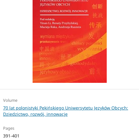
Volume
70 lat polonistyki Pekińskiego Uniwersytetu Języków Obcych:
Dziedzictwo, rozwój, innowacje
Pages
391-401