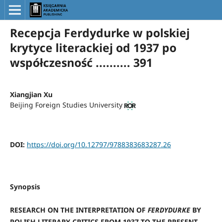
Recepcja Ferdydurke w polskiej
krytyce literackiej od 1937 po
współczesność .......... 391
Xiangjian Xu
Beijing Foreign Studies University
DOI:
https://doi.org/10.12797/9788383683287.26
Synopsis
RESEARCH ON THE INTERPRETATION OF
FERDYDURKE
BY
POLISH LITERARY CRITICS FROM 1937 TO THE PRESENT