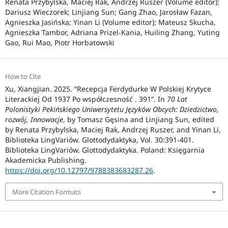
Renata Przybylska, Maciej Rak, Andrzej Ruszer (Volume editor);
Dariusz Wieczorek; Linjiang Sun; Gang Zhao, Jarosław Fazan,
Agnieszka Jasińska; Yinan Li (Volume editor); Mateusz Skucha,
Agnieszka Tambor, Adriana Prizel-Kania, Huiling Zhang, Yuting
Gao, Rui Mao, Piotr Horbatowski
How to Cite
Xu, Xiangjian. 2025. “Recepcja Ferdydurke W Polskiej Krytyce
Literackiej Od 1937 Po współczesność . 391”. In
70 Lat
Polonistyki Pekińskiego Uniwersytetu Języków Obcych: Dziedzictwo,
rozwój, Innowacje
, by Tomasz Gęsina and Linjiang Sun, edited
by Renata Przybylska, Maciej Rak, Andrzej Ruszer, and Yinan Li,
Biblioteka LingVariów. Glottodydaktyka, Vol. 30:391-401.
Biblioteka LingVariów. Glottodydaktyka. Poland: Księgarnia
Akademicka Publishing.
https://doi.org/10.12797/9788383683287.26
.
More Citation Formats