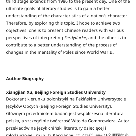
third stage extends from 1986 to the present day. One of the
ultimate goals of literary studies is to gain a better
understanding of the characteristics of a nation’s character.
Therefore, by exploring this topic, I hope to achieve two
objectives: one is to present Chinese readers with various
perspectives of interpreting
Ferdydurke
, and the other is to
contribute to a better understanding of the process of
changes in the mentality of Poles since World War II.
Author Biography
Xiangjian Xu,
Beijing Foreign Studies University
Doktorant kierunku polonistyki na Pekińskim Uniwersytecie
Języków Obcych (Beijing Foreign Studies University).
Głównym przedmiotem badań jest współczesna literatura
polska, a szczególnie twórczość Witolda Gombrowicza. Autor
przekładów na język chiński literatury dziecięcej i
młodzieżowej, m.in. D. Kassjanowicz,
Cześć, wilki!
[金属国的小